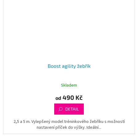
Boost agility žebřík
Skladem
490 Kč
od
DETAIL
2,5 a 5 m. Vylepšený model tréninkového žebříku s možností
nastavení příček do výšky. Ideální...