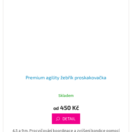
Premium agility žebřík proskakovačka
Skladem
450 Kč
od
DETAIL
4,5 a 9 m. Procvičování koordinace a zvýšení kondice pomocí