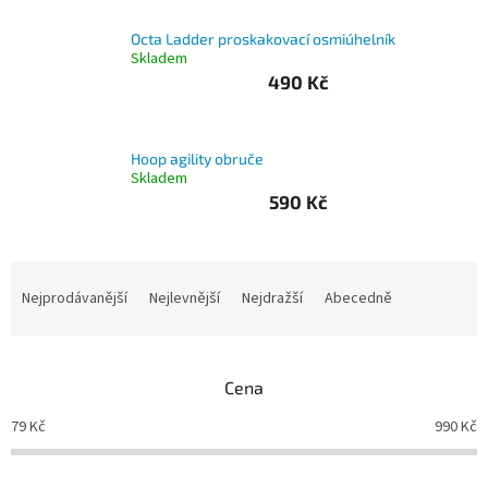
Branky
Octa Ladder proskakovací osmiúhelník
Skladem
490 Kč
Jarda
Kužel
-
Okresní
přebor
Hoop agility obruče
Skladem
590 Kč
Sítě
Ř
Speciální
nabídka
a
Nejprodávanější
Nejlevnější
Nejdražší
Abecedně
z
Obchod
e
-
skladem
n
Cena
í
p
Poháry
79
Kč
990
Kč
r
o
Kontakty