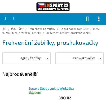
Přejít
na
obsah
NÁKUP
KOŠÍK
Domů
/
PRO TÝMY
/
Tréninkové pomůcky
/
Koordinační pomůcky
/
Mety,
PRO
TÝMY
kužely, tyče, překážky, žebříky
/
Frekvenční žebříky, proskakovačky
Frekvenční žebříky, proskakovačky
Sady
fotbalových
dresů
Agility žebříky
Proskakovačky
HRÁČ
Nejprodávanější
Brankáři
Square Speed agility překážka
Potisk,
Skladem
grafika,
reklamní
390 Kč
služby