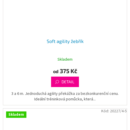
Soft agility žebřík
Skladem
375 Kč
od
DETAIL
3 a 6 m. Jednoduchá agility překážka za bezkonkurenční cenu.
Ideální tréninková pomůcka, která...
Kód:
20227/4-5
Skladem