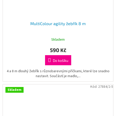
MultiColour agility žebřík 8 m
Skladem
590 Kč
Do košíku
4 a 8 m dlouhý žebřík s různobarevnými příčkami, které lze snadno
nastavit. Součástí je madlo,...
Kód:
27884/2-5
Skladem