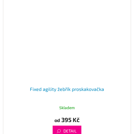
Fixed agility žebřík proskakovačka
Skladem
395 Kč
od
DETAIL