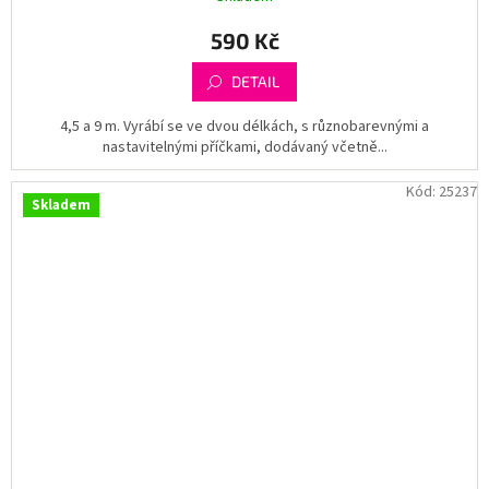
590 Kč
DETAIL
4,5 a 9 m. Vyrábí se ve dvou délkách, s různobarevnými a
nastavitelnými příčkami, dodávaný včetně...
Kód:
25237
Skladem