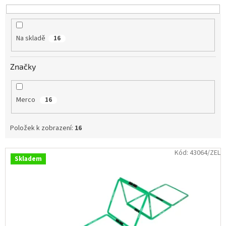
d
Obchodní
u
podmínky
k
t
Tabulky
Na skladě
16
velikostí
ů
Značky
Značky
Přihlášení
Merco
16
Položek k zobrazení:
16
V
Kód:
43064/ZEL
Skladem
ý
p
i
s
p
r