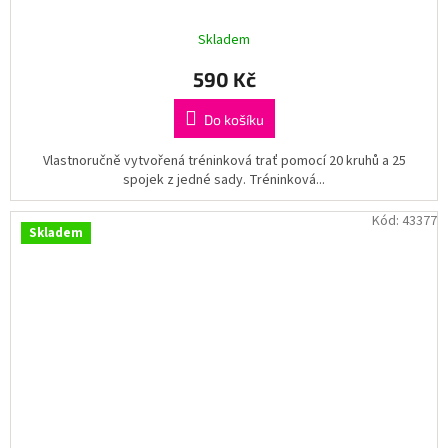
Skladem
590 Kč
Do košíku
Vlastnoručně vytvořená tréninková trať pomocí 20 kruhů a 25
spojek z jedné sady. Tréninková...
Kód:
43377
Skladem