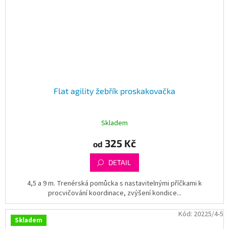
Flat agility žebřík proskakovačka
Skladem
325 Kč
od
DETAIL
4,5 a 9 m. Trenérská pomůcka s nastavitelnými příčkami k
procvičování koordinace, zvýšení kondice...
Kód:
20225/4-5
Skladem