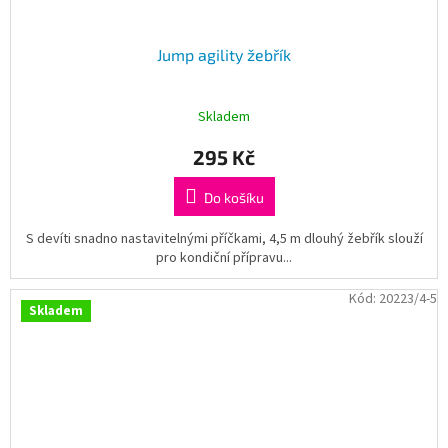
Jump agility žebřík
Skladem
295 Kč
Do košíku
S devíti snadno nastavitelnými příčkami, 4,5 m dlouhý žebřík slouží
pro kondiční přípravu...
Kód:
20223/4-5
Skladem