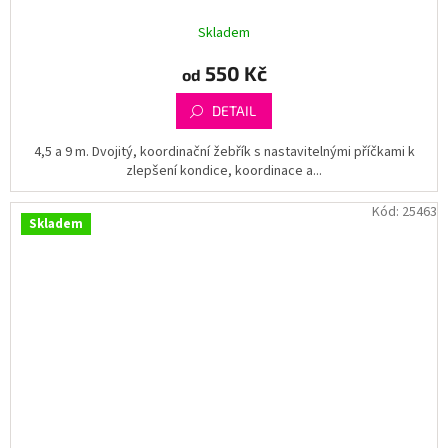
Skladem
550 Kč
od
DETAIL
4,5 a 9 m. Dvojitý, koordinační žebřík s nastavitelnými příčkami k
zlepšení kondice, koordinace a...
Kód:
25463
Skladem