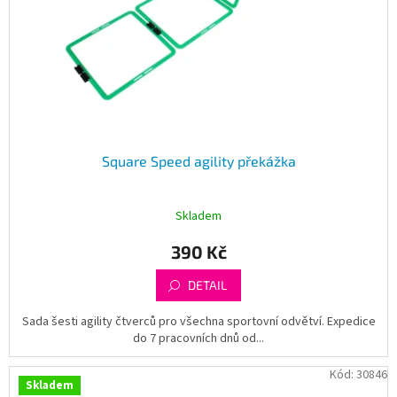
o
d
u
k
t
ů
Square Speed agility překážka
Skladem
390 Kč
DETAIL
Sada šesti agility čtverců pro všechna sportovní odvětví. Expedice
do 7 pracovních dnů od...
Kód:
30846
Skladem