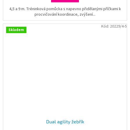
4,5 a 9 m. Tréninková pomůcka s napevno přidělanými příčkami k
procvičování koordinace, zvýšení...
Kód:
20229/4-5
Skladem
Dual agility žebřík