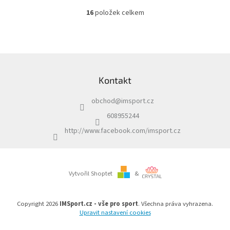
16
položek celkem
O
v
l
á
d
Z
a
á
c
Kontakt
p
í
a
p
obchod
@
imsport.cz
t
r
í
v
608955244
k
http://www.facebook.com/imsport.cz
y
v
ý
p
i
Vytvořil Shoptet
&
s
u
Copyright 2026
IMSport.cz - vše pro sport
. Všechna práva vyhrazena.
Upravit nastavení cookies