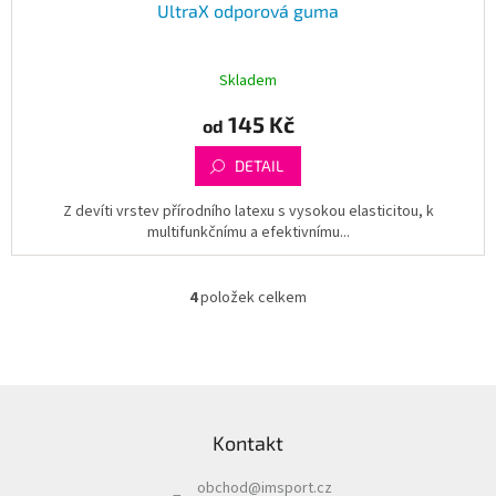
UltraX odporová guma
Skladem
145 Kč
od
DETAIL
Z devíti vrstev přírodního latexu s vysokou elasticitou, k
multifunkčnímu a efektivnímu...
4
položek celkem
O
v
l
á
d
Z
a
á
c
Kontakt
p
í
a
p
obchod
@
imsport.cz
t