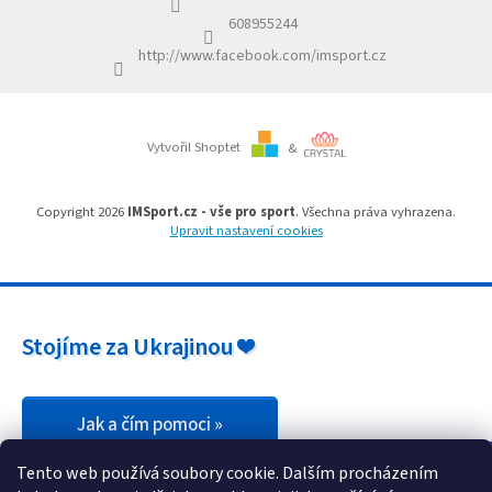
r
í
v
608955244
k
http://www.facebook.com/imsport.cz
y
v
ý
p
i
Vytvořil Shoptet
&
s
u
Copyright 2026
IMSport.cz - vše pro sport
. Všechna práva vyhrazena.
Upravit nastavení cookies
Stojíme za Ukrajinou ❤️
Jak a čím pomoci »
Tento web používá soubory cookie. Dalším procházením