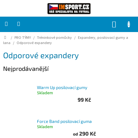
Přejít
na
obsah
NÁKUP
KOŠÍK
Domů
/
PRO TÝMY
/
Tréninkové pomůcky
/
Expandery, posilovací gumy a
PRO
TÝMY
lana
/
Odporové expandery
Odporové expandery
Sady
fotbalových
Nejprodávanější
dresů
HRÁČ
Warm Up posilovací gumy
Skladem
99 Kč
Brankáři
Potisk,
Force Band posilovací guma
grafika,
reklamní
Skladem
služby
290 Kč
od