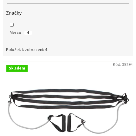
Obchodní
podmínky
Značky
Tabulky
velikostí
Merco
4
Značky
Položek k zobrazení:
4
Přihlášení
V
Kód:
39294
Skladem
ý
p
i
s
p
r
o
d
u
k