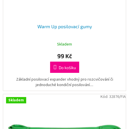
t
ů
Warm Up posilovací gumy
Skladem
99 Kč
Do košíku
Základní posilovací expander vhodný pro rozcvičování či
jednoduché kondiční posilování....
Kód:
32876/FIA
Skladem