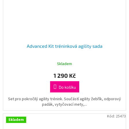
Advanced Kit tréninková agility sada
Skladem
1 290 Kč
Do košíku
Set pro pokročilý agility trénink. Součástí agility žebřík, odporový
padák, vytyčovací mety,...
Kód:
25473
Skladem