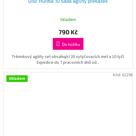
Disc Hurdle 10 sada agility překážek
Skladem
790 Kč
Do košíku
Tréninkový agility set obsahující 20 vytyčovacích met a 10 tyčí.
Expedice do 7 pracovních dnů od...
Kód:
62298
Skladem