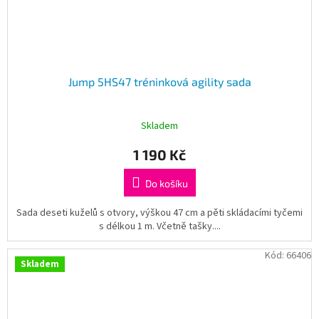
Jump 5HS47 tréninková agility sada
Skladem
1 190 Kč
Do košíku
Sada deseti kuželů s otvory, výškou 47 cm a pěti skládacími tyčemi
s délkou 1 m. Včetně tašky....
Kód:
66406
Skladem