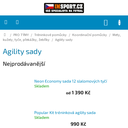
Přejít
na
obsah
NÁKUP
KOŠÍK
Domů
/
PRO TÝMY
/
Tréninkové pomůcky
/
Koordinační pomůcky
/
Mety,
PRO
TÝMY
kužely, tyče, překážky, žebříky
/
Agility sady
Agility sady
Sady
fotbalových
Nejprodávanější
dresů
HRÁČ
Neon Economy sada 12 slalomových tyčí
Skladem
1 390 Kč
od
Brankáři
Potisk,
Popular Kit tréninková agility sada
grafika,
reklamní
Skladem
služby
990 Kč