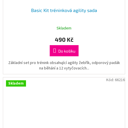
Basic Kit tréninková agility sada
Skladem
490 Kč
Do košíku
Základní set pro trénink obsahující agility žebřík, odporový padák
na běhání a 12 vytyčovacích...
Kód:
66216
Skladem