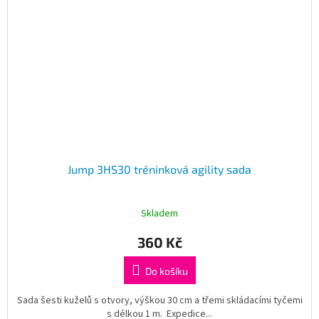
Jump 3HS30 tréninková agility sada
Skladem
360 Kč
Do košíku
Sada šesti kuželů s otvory, výškou 30 cm a třemi skládacími tyčemi
s délkou 1 m. Expedice...