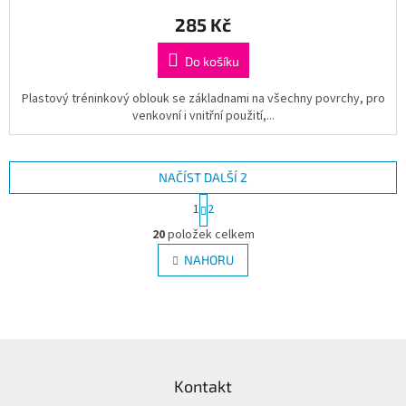
285 Kč
Do košíku
Plastový tréninkový oblouk se základnami na všechny povrchy, pro
venkovní i vnitřní použití,...
NAČÍST DALŠÍ 2
S
1
2
t
O
r
20
položek celkem
v
á
l
NAHORU
n
á
k
d
o
v
a
á
c
n
í
Z
í
p
á
r
Kontakt
p
v