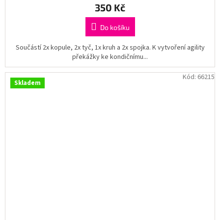
350 Kč
Do košíku
Součástí 2x kopule, 2x tyč, 1x kruh a 2x spojka. K vytvoření agility
překážky ke kondičnímu...
Kód:
66215
Skladem