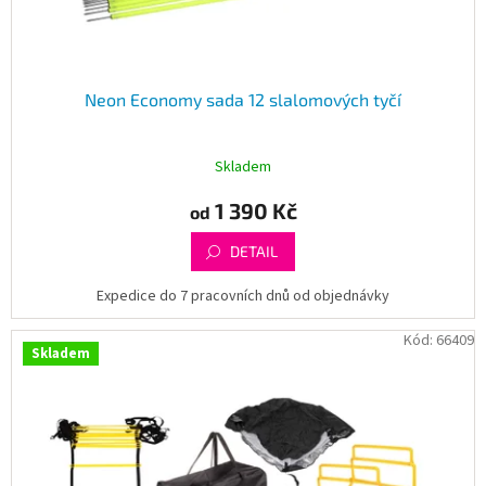
t
ů
Neon Economy sada 12 slalomových tyčí
Skladem
1 390 Kč
od
DETAIL
Expedice do 7 pracovních dnů od objednávky
Kód:
66409
Skladem