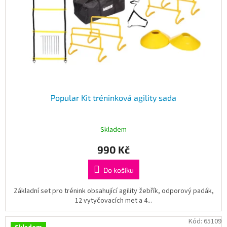
Popular Kit tréninková agility sada
Skladem
990 Kč
Do košíku
Základní set pro trénink obsahující agility žebřík, odporový padák,
12 vytyčovacích met a 4...
Kód:
65109