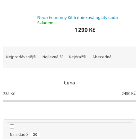
Branky
Neon Economy Kit tréninková agility sada
Skladem
Jarda
1 290 Kč
Kužel
-
Okresní
přebor
Ř
a
Nejprodávanější
Nejlevnější
Nejdražší
Abecedně
Sítě
z
e
n
Speciální
nabídka
Cena
í
p
285
Kč
2490
Kč
Obchod
r
-
skladem
o
d
u
Poháry
k
t
Kontakty
Na skladě
20
ů