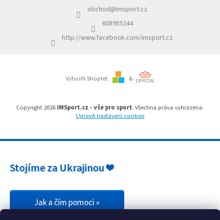
a
k
obchod
@
imsport.cz
t
y
í
v
608955244
ý
http://www.facebook.com/imsport.cz
p
i
s
u
Vytvořil Shoptet
&
Copyright 2026
IMSport.cz - vše pro sport
. Všechna práva vyhrazena.
Upravit nastavení cookies
Stojíme za Ukrajinou ❤️
Jak a čím pomoci »