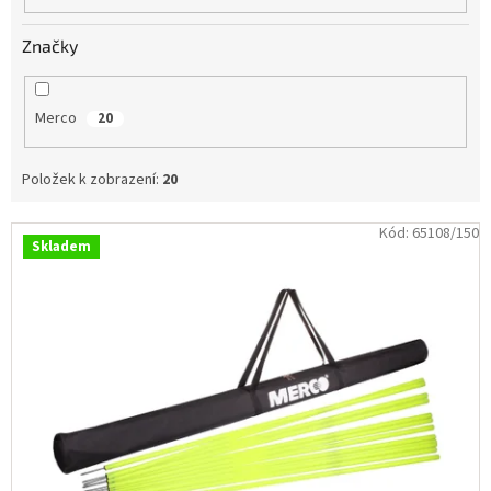
Obchodní
podmínky
Značky
Tabulky
velikostí
Merco
20
Značky
Položek k zobrazení:
20
Přihlášení
V
Kód:
65108/150
Skladem
ý
p
i
s
p
r
o
d
u
k