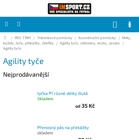
Přejít
na
obsah
NÁKUP
KOŠÍK
Domů
/
PRO TÝMY
/
Tréninkové pomůcky
/
Koordinační pomůcky
/
Mety,
PRO
TÝMY
kužely, tyče, překážky, žebříky
/
Agility tyče, základny, kruhy, spojky
/
Agility tyče
Agility tyče
Sady
fotbalových
dresů
Nejprodávanější
HRÁČ
tyčka P1 různé délky žlutá
Skladem
Brankáři
35 Kč
od
Potisk,
grafika,
reklamní
Přenosný pás na překážky
služby
skladem