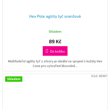
Hex Pole agility tyč oranžová
Skladem
89 Kč
Do košíku
Multifunkční agility tyč s otvory je ideální ve spojení s kužely Hex
Cone pro vytvoření libovolné...
Kód:
68967
Skladem