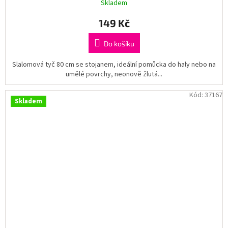
Skladem
149 Kč
Do košíku
Slalomová tyč 80 cm se stojanem, ideální pomůcka do haly nebo na
umělé povrchy, neonově žlutá...
Kód:
37167
Skladem