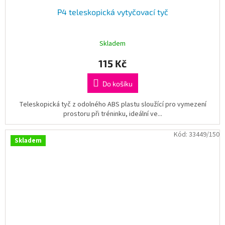
P4 teleskopická vytyčovací tyč
Skladem
115 Kč
Do košíku
Teleskopická tyč z odolného ABS plastu sloužící pro vymezení
prostoru při tréninku, ideální ve...
Kód:
33449/150
Skladem