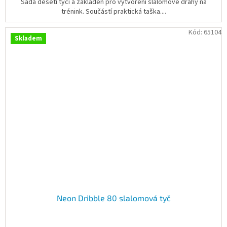
Sada deseti tyčí a základen pro vytvoření slalomové dráhy na
trénink. Součástí praktická taška....
Kód:
65104
Skladem
Neon Dribble 80 slalomová tyč