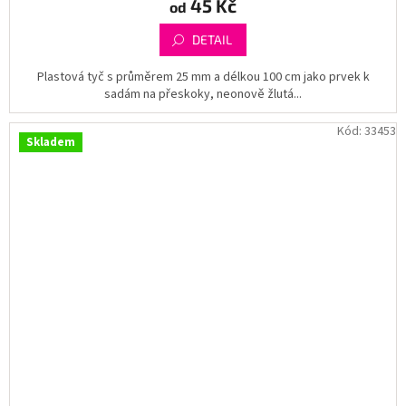
45 Kč
od
DETAIL
Plastová tyč s průměrem 25 mm a délkou 100 cm jako prvek k
sadám na přeskoky, neonově žlutá...
Kód:
33453
Skladem