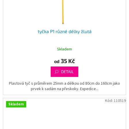
k
t
ů
tyčka P1 různé délky žlutá
Skladem
35 Kč
od
DETAIL
Plastová tyč s průměrem 25mm a délkou od 80cm do 160cm jako
prvek k sadám na přeskoky. Expedice...
Kód:
110519
Skladem