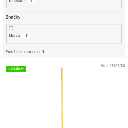
Na skladě
8
ů
Obchodní
podmínky
Značky
Tabulky
velikostí
Značky
Merco
9
Přihlášení
Položek k zobrazení:
9
V
Kód:
29706/80
Skladem
ý
p
i
s
p
r
o
d
u