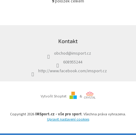
9
položek celkem
O
v
l
á
d
Z
a
á
c
Kontakt
p
í
a
p
obchod
@
imsport.cz
t
r
í
v
608955244
k
http://www.facebook.com/imsport.cz
y
v
ý
p
i
Vytvořil Shoptet
&
s
u
Copyright 2026
IMSport.cz - vše pro sport
. Všechna práva vyhrazena.
Upravit nastavení cookies