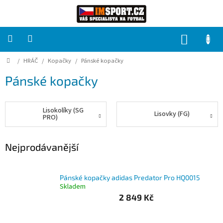
Přejít
na
obsah
NÁKUP
KOŠÍK
Domů
/
HRÁČ
/
Kopačky
/
Pánské kopačky
PRO
TÝMY
Pánské kopačky
Sady
fotbalových
dresů
Lisokolíky (SG
Lisovky (FG)
PRO)
HRÁČ
Nejprodávanější
Brankáři
Pánské kopačky adidas Predator Pro HQ0015
Skladem
Potisk,
2 849 Kč
grafika,
reklamní
služby