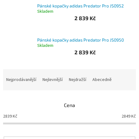
Pánské kopačky adidas Predator Pro JS0952
Branky
Skladem
2 839 Kč
Jarda
Kužel
-
Okresní
Pánské kopačky adidas Predator Pro JS0950
přebor
Skladem
2 839 Kč
Sítě
Ř
Speciální
a
Nejprodávanější
Nejlevnější
Nejdražší
Abecedně
nabídka
z
e
Obchod
-
n
skladem
Cena
í
p
2839
Kč
2849
Kč
Poháry
r
o
Kontakty
d