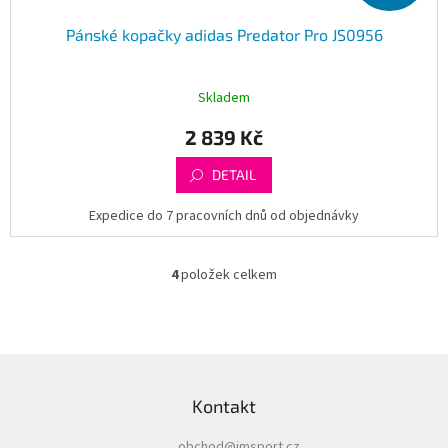
Pánské kopačky adidas Predator Pro JS0956
Skladem
2 839 Kč
DETAIL
Expedice do 7 pracovních dnů od objednávky
4
položek celkem
O
v
l
á
d
Z
a
á
c
Kontakt
p
í
a
p
obchod
@
imsport.cz