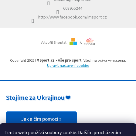
t
r
í
v
608955244
k
http://www.facebook.com/imsport.cz
y
v
ý
p
i
Vytvořil Shoptet
&
s
u
Copyright 2026
IMSport.cz - vše pro sport
. Všechna práva vyhrazena.
Upravit nastavení cookies
Stojíme za Ukrajinou ❤️
Jak a čím pomoci »
Tento web používá soubory cookie. Dalším procházením