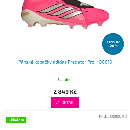
r
o
d
u
k
t
3 899 Kč
ů
–26 %
Pánské kopačky adidas Predator Pro HQ0015
Skladem
2 849 Kč
DETAIL
Kód:
JS0952/6 U
Skladem