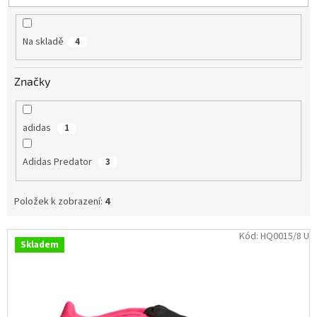
u
Obchodní
k
podmínky
t
Na skladě
4
ů
Tabulky
velikostí
Značky
Značky
Přihlášení
adidas
1
Adidas Predator
3
Položek k zobrazení:
4
V
Kód:
HQ0015/8 U
Skladem
ý
p
i
s
p