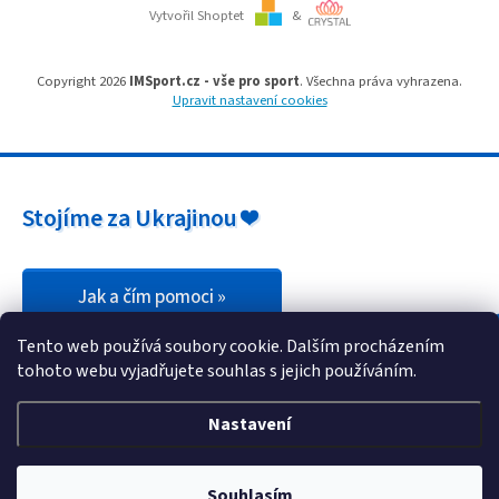
i
Vytvořil Shoptet
&
s
u
Copyright 2026
IMSport.cz - vše pro sport
. Všechna práva vyhrazena.
Upravit nastavení cookies
Stojíme za Ukrajinou ❤️
Jak a čím pomoci »
Tento web používá soubory cookie. Dalším procházením
tohoto webu vyjadřujete souhlas s jejich používáním.
Nastavení
Souhlasím