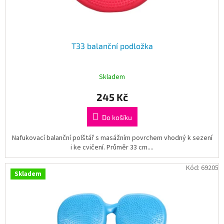
t
ů
T33 balanční podložka
Skladem
245 Kč
Do košíku
Nafukovací balanční polštář s masážním povrchem vhodný k sezení
i ke cvičení. Průměr 33 cm....
Kód:
69205
Skladem