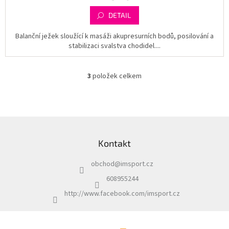
DETAIL
Balanční ježek sloužící k masáži akupresurních bodů, posilování a
stabilizaci svalstva chodidel....
3
položek celkem
O
v
l
á
d
Z
a
á
c
Kontakt
p
í
a
p
obchod
@
imsport.cz
t
r
í
v
608955244
k
http://www.facebook.com/imsport.cz
y
v
ý
p