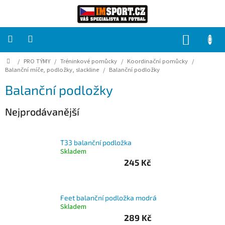
Přejít
na
obsah
NÁKUP
KOŠÍK
Domů
/
PRO TÝMY
/
Tréninkové pomůcky
/
Koordinační pomůcky
/
PRO
TÝMY
Balanční míče, podložky, slackline
/
Balanční podložky
Balanční podložky
Sady
fotbalových
Nejprodávanější
dresů
HRÁČ
T33 balanční podložka
Skladem
245 Kč
Brankáři
Potisk,
Feet balanční podložka modrá
grafika,
reklamní
Skladem
služby
289 Kč