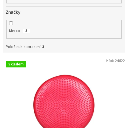
Obchodní
podmínky
Značky
Tabulky
velikostí
Merco
3
Značky
Položek k zobrazení:
3
Přihlášení
V
Kód:
24622
Skladem
ý
p
i
s
p
r
o
d
u
k