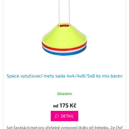
Space vytyčovací mety sada 4x4/4x8/5x8 ks mix barev
Skladem
175 Kč
od
DETAIL
Set šestnácti met pro zřetelné vymezení dráhy při tréninku. Ze čtyř