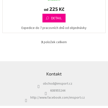
225 Kč
od
DETAIL
Expedice do 7 pracovních dnů od objednávky
3
položek celkem
O
v
l
á
d
Z
a
á
c
Kontakt
p
í
a
p
obchod
@
imsport.cz
t
r
í
v
608955244
k
http://www.facebook.com/imsport.cz
y
v