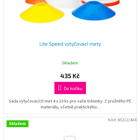
u
k
t
ů
Lite Speed vytyčovací mety
Skladem
435 Kč
Do košíku
Sada vytyčovacích met 4 x 10 ks pro vaše tréninky. Z pružného PE
materiálu, včetně praktického...
Kód:
65212/4X4
Skladem