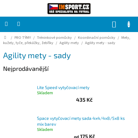
Přejít
na
obsah
NÁKUP
KOŠÍK
Domů
/
PRO TÝMY
/
Tréninkové pomůcky
/
Koordinační pomůcky
/
Mety,
PRO
TÝMY
kužely, tyče, překážky, žebříky
/
Agility mety
/
Agility mety - sady
Agility mety - sady
Sady
fotbalových
Nejprodávanější
dresů
HRÁČ
Lite Speed vytyčovací mety
Skladem
435 Kč
Brankáři
Potisk,
Space vytyčovací mety sada 4x4/4x8/5x8 ks
grafika,
mix barev
reklamní
Skladem
služby
175 Kč
od