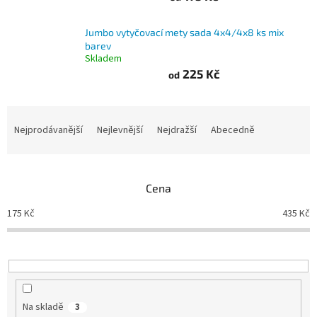
Branky
Jumbo vytyčovací mety sada 4x4/4x8 ks mix
barev
Skladem
Jarda
Kužel
225 Kč
od
-
Okresní
přebor
Ř
a
Nejprodávanější
Nejlevnější
Nejdražší
Abecedně
Sítě
z
e
n
Speciální
nabídka
Cena
í
p
175
Kč
435
Kč
Obchod
r
-
skladem
o
d
u
Poháry
k
t
Kontakty
Na skladě
3
ů