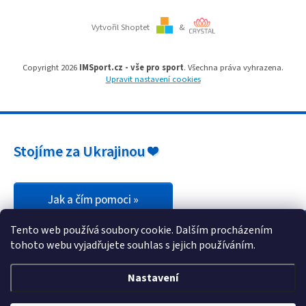
ý
p
i
Vytvořil Shoptet
&
s
u
Copyright 2026
IMSport.cz - vše pro sport
. Všechna práva vyhrazena.
Upravit nastavení cookies
Stojíme za Ukrajinou ❤️
Jak a čím pomoci »
Tento web používá soubory cookie. Dalším procházením
tohoto webu vyjadřujete souhlas s jejich používáním.
Nastavení