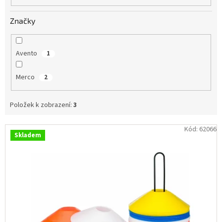
Obchodní
podmínky
Značky
Tabulky
velikostí
Avento
1
Značky
Merco
2
Přihlášení
Položek k zobrazení:
3
V
Kód:
62066
Skladem
ý
p
i
s
p
r
o
d