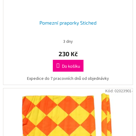
ů
Pomezní praporky Stiched
3 dny
230 Kč
Do košíku
Expedice do 7 pracovních dnů od objednávky
Kód:
02023901-