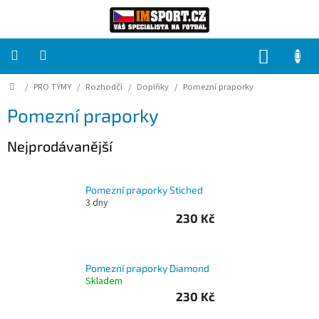
Přejít
na
obsah
NÁKUP
KOŠÍK
Domů
/
PRO TÝMY
/
Rozhodčí
/
Doplňky
/
Pomezní praporky
PRO
TÝMY
Pomezní praporky
Sady
Nejprodávanější
fotbalových
dresů
Pomezní praporky Stiched
HRÁČ
3 dny
230 Kč
Brankáři
Pomezní praporky Diamond
Potisk,
Skladem
grafika,
reklamní
230 Kč
služby