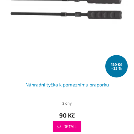
120 Kč
–25 %
Náhradní tyčka k pomeznímu praporku
3 dny
90 Kč
DETAIL