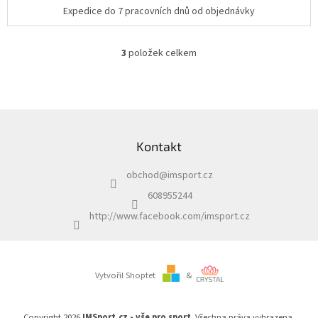
Expedice do 7 pracovních dnů od objednávky
3
položek celkem
O
v
l
á
d
Z
a
á
c
Kontakt
p
í
a
p
obchod
@
imsport.cz
t
r
í
v
608955244
k
http://www.facebook.com/imsport.cz
y
v
ý
p
i
Vytvořil Shoptet
&
s
u
Copyright 2026
IMSport.cz - vše pro sport
. Všechna práva vyhrazena.