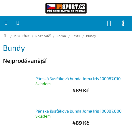
Přejít
na
obsah
NÁKUP
KOŠÍK
Domů
/
PRO TÝMY
/
Rozhodčí
/
Joma
/
Textil
/
Bundy
PRO
TÝMY
Bundy
Sady
Nejprodávanější
fotbalových
dresů
Pánská šusťáková bunda Joma Iris 100087.010
HRÁČ
Skladem
489 Kč
Brankáři
Pánská šusťáková bunda Joma Iris 100087.800
Potisk,
Skladem
grafika,
reklamní
489 Kč
služby