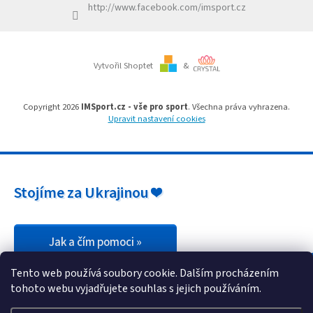
http://www.facebook.com/imsport.cz
y
v
ý
p
i
Vytvořil Shoptet
&
s
u
Copyright 2026
IMSport.cz - vše pro sport
. Všechna práva vyhrazena.
Upravit nastavení cookies
Stojíme za Ukrajinou ❤️
Jak a čím pomoci »
Tento web používá soubory cookie. Dalším procházením
tohoto webu vyjadřujete souhlas s jejich používáním.