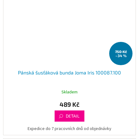
750 Kč
–34 %
Pánská šusťáková bunda Joma Iris 100087.100
Skladem
489 Kč
DETAIL
Expedice do 7 pracovních dnů od objednávky