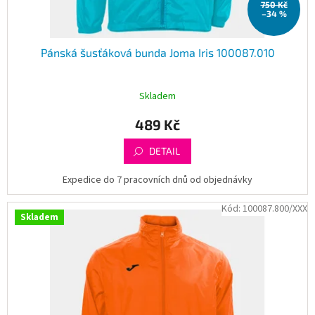
750 Kč
ů
–34 %
Pánská šusťáková bunda Joma Iris 100087.010
Skladem
489 Kč
DETAIL
Expedice do 7 pracovních dnů od objednávky
Kód:
100087.800/XXX
Skladem