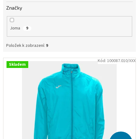
Obchodní
Značky
podmínky
Tabulky
velikostí
Joma
9
Značky
Položek k zobrazení:
9
Přihlášení
V
Kód:
100087.010/XXX
Skladem
ý
p
i
s
p
r
o
d
u
k
t