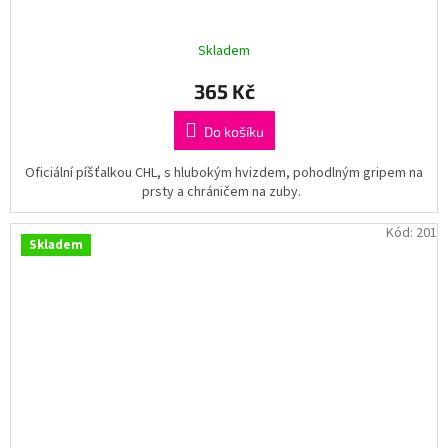
Skladem
365 Kč
Do košíku
Oficiální píšťalkou CHL, s hlubokým hvizdem, pohodlným gripem na
prsty a chráničem na zuby.
Kód:
201
Skladem