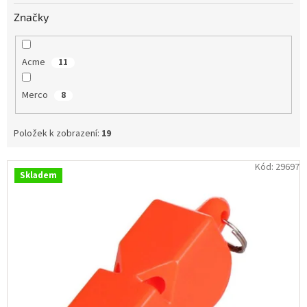
Obchodní
Značky
podmínky
Tabulky
velikostí
Acme
11
Značky
Merco
8
Přihlášení
Položek k zobrazení:
19
V
Kód:
29697
Skladem
ý
p
i
s
p
r
o
d
u