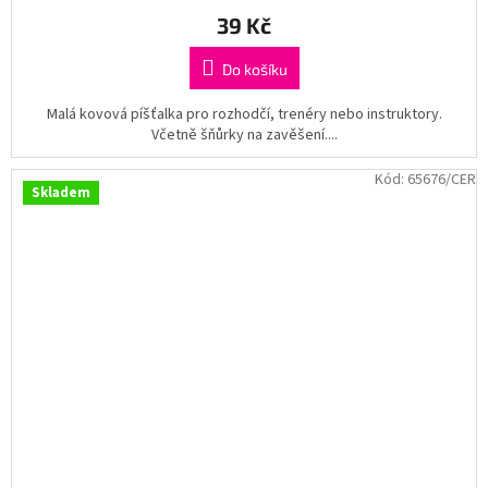
39 Kč
Do košíku
Malá kovová píšťalka pro rozhodčí, trenéry nebo instruktory.
Včetně šňůrky na zavěšení....
Kód:
65676/CER
Skladem