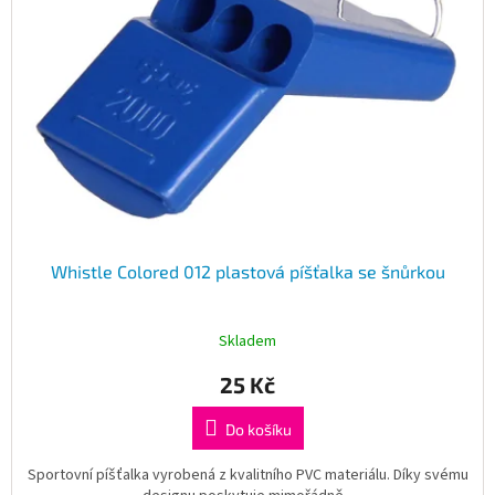
Whistle Colored 012 plastová píšťalka se šnůrkou
Skladem
25 Kč
Do košíku
Sportovní píšťalka vyrobená z kvalitního PVC materiálu. Díky svému