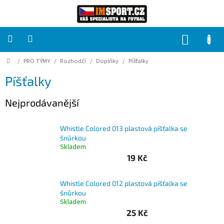
Přejít
na
obsah
NÁKUP
KOŠÍK
Domů
/
PRO TÝMY
/
Rozhodčí
/
Doplňky
/
Píšťalky
PRO
TÝMY
Píšťalky
Sady
Nejprodávanější
fotbalových
dresů
Whistle Colored 013 plastová píšťalka se
HRÁČ
šnůrkou
Skladem
19 Kč
Brankáři
Whistle Colored 012 plastová píšťalka se
Potisk,
šnůrkou
grafika,
Skladem
reklamní
služby
25 Kč