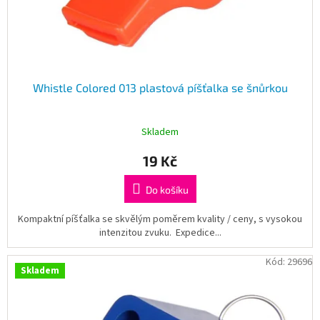
k
t
ů
Whistle Colored 013 plastová píšťalka se šnůrkou
Skladem
19 Kč
Do košíku
Kompaktní píšťalka se skvělým poměrem kvality / ceny, s vysokou
intenzitou zvuku. Expedice...
Kód:
29696
Skladem