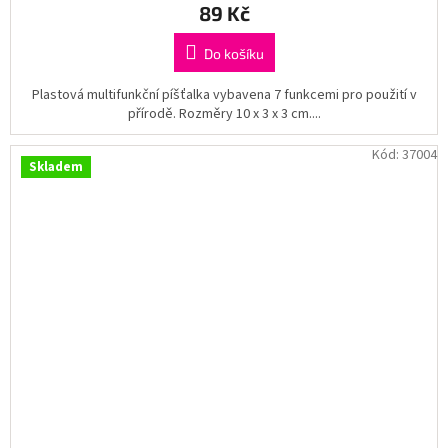
89 Kč
Do košíku
Plastová multifunkční píšťalka vybavena 7 funkcemi pro použití v
přírodě. Rozměry 10 x 3 x 3 cm....
Kód:
37004
Skladem