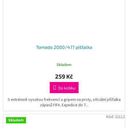
Tornado 2000/477 píšťalka
Skladem
259 Kč
Do košíku
S extrémně vysokou frekvencí a gripem na prsty, oficiální píšťalka
zápasů FIFA. Expedice do 7...
Kód:
22112
Skladem