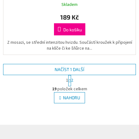
Skladem
189 Kč
Do košíku
Z mosazi, se střední intenzitou hvizdu. Součástí kroužek k připojení
na klíče či ke šňůrce na...
NAČÍST 1 DALŠÍ
S
1
2
t
O
r
19
položek celkem
v
á
l
NAHORU
n
á
k
d
o
v
a
á
c
n
í
Z
í
p
á
r