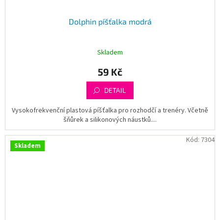
Dolphin píšťalka modrá
Skladem
59 Kč
DETAIL
Vysokofrekvenční plastová píšťalka pro rozhodčí a trenéry. Včetně
šňůrek a silikonových náustků....
Kód:
7304
Skladem