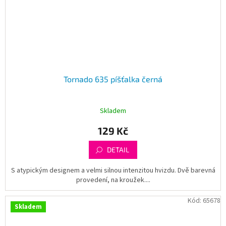
Tornado 635 píšťalka černá
Skladem
129 Kč
DETAIL
S atypickým designem a velmi silnou intenzitou hvizdu. Dvě barevná
provedení, na kroužek....
Kód:
65678
Skladem