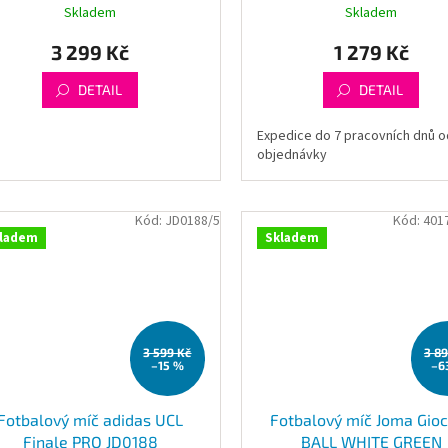
Skladem
Skladem
3 299 Kč
1 279 Kč
DETAIL
DETAIL
Expedice do 7 pracovních dnů o
objednávky
Kód:
JD0188/5
Kód:
401
ladem
Skladem
3 599 Kč
3 8
–15 %
–6
Fotbalový míč adidas UCL
Fotbalový míč Joma Gioco
Finale PRO JD0188
BALL WHITE GREEN