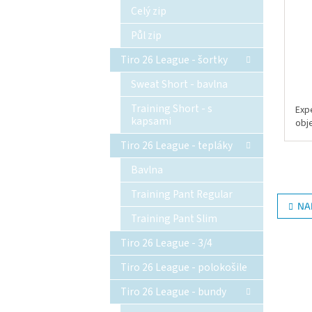
Celý zip
Půl zip
Tiro 26 League - šortky
Sweat Short - bavlna
Training Short - s
Exp
kapsami
obj
Tiro 26 League - tepláky
Bavlna
Training Pant Regular
NA
Training Pant Slim
Tiro 26 League - 3/4
Tiro 26 League - polokošile
Tiro 26 League - bundy