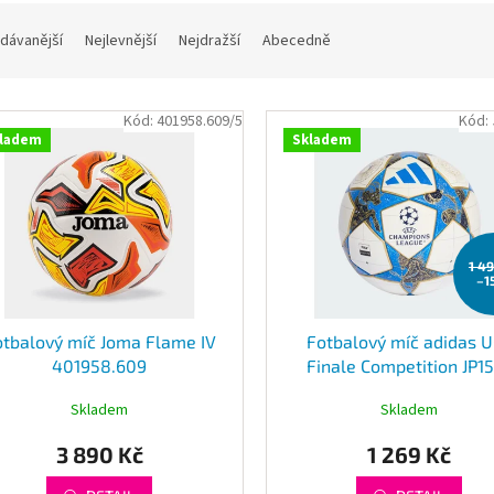
dávanější
Nejlevnější
Nejdražší
Abecedně
Kód:
401958.609/5
Kód:
ladem
Skladem
1 4
–1
otbalový míč Joma Flame IV
Fotbalový míč adidas 
401958.609
Finale Competition JP1
Skladem
Skladem
3 890 Kč
1 269 Kč