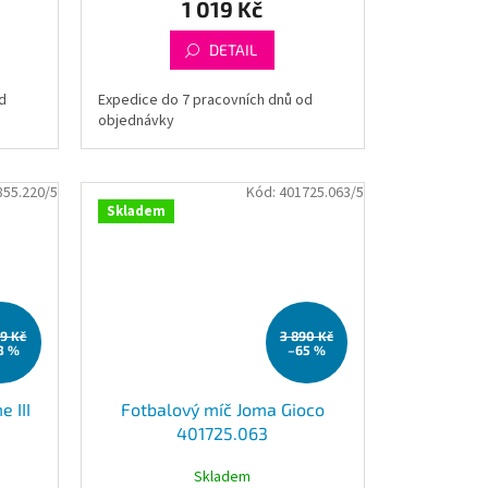
1 019 Kč
DETAIL
d
Expedice do 7 pracovních dnů od
objednávky
855.220/5
Kód:
401725.063/5
Skladem
99 Kč
3 890 Kč
3 %
–65 %
 III
Fotbalový míč Joma Gioco
401725.063
Skladem