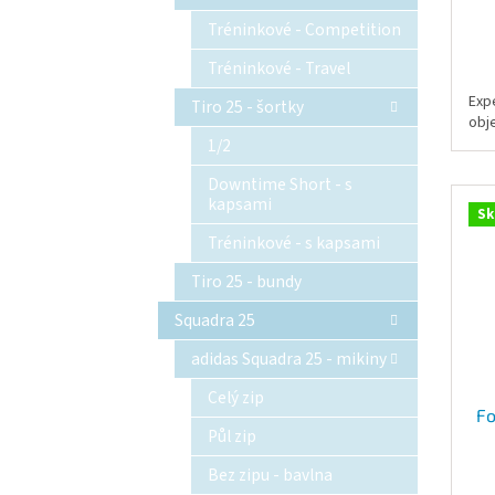
Tréninkové - Competition
Tréninkové - Travel
Exp
Tiro 25 - šortky
obj
1/2
Downtime Short - s
kapsami
Sk
Tréninkové - s kapsami
Tiro 25 - bundy
Squadra 25
adidas Squadra 25 - mikiny
Celý zip
Fo
Půl zip
Bez zipu - bavlna