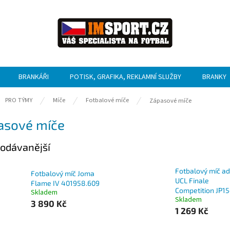
BRANKÁŘI
POTISK, GRAFIKA, REKLAMNÍ SLUŽBY
BRANKY
ů
PRO TÝMY
Míče
Fotbalové míče
Zápasové míče
asové míče
odávanější
Fotbalový míč ad
Fotbalový míč Joma
UCL Finale
Flame IV 401958.609
Competition JP1
Skladem
Skladem
3 890 Kč
1 269 Kč