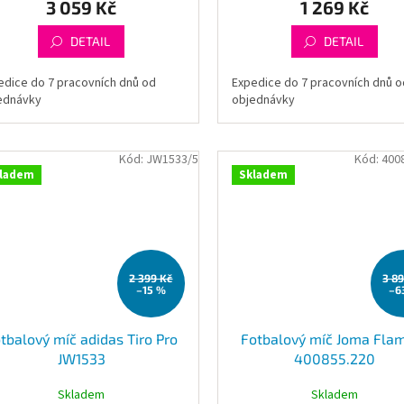
3 059 Kč
1 269 Kč
DETAIL
DETAIL
edice do 7 pracovních dnů od
Expedice do 7 pracovních dnů o
ednávky
objednávky
Kód:
JW1533/5
Kód:
400
ladem
Skladem
2 399 Kč
3 8
–15 %
–6
tbalový míč adidas Tiro Pro
Fotbalový míč Joma Flame
JW1533
400855.220
Skladem
Skladem