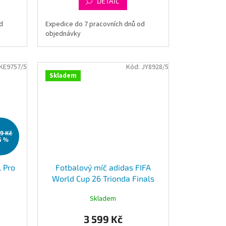
DETAIL
d
Expedice do 7 pracovních dnů od
objednávky
KE9757/5
Kód:
JY8928/5
Skladem
99 Kč
5 %
 Pro
Fotbalový míč adidas FIFA
World Cup 26 Trionda Finals
Pro Ball JY8928
Skladem
3 599 Kč