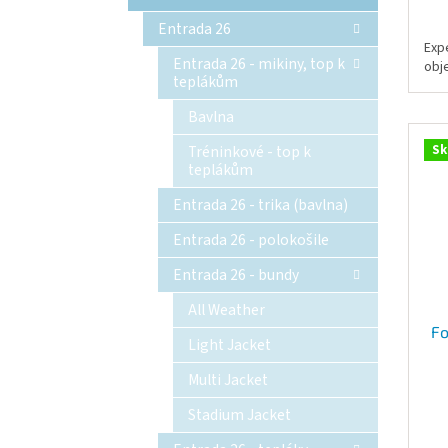
Entrada 26
Exp
Entrada 26 - mikiny, top k
obj
teplákům
Bavlna
Sk
Tréninkové - top k
teplákům
Entrada 26 - trika (bavlna)
Entrada 26 - polokošile
Entrada 26 - bundy
All Weather
Fo
Light Jacket
Multi Jacket
Stadium Jacket