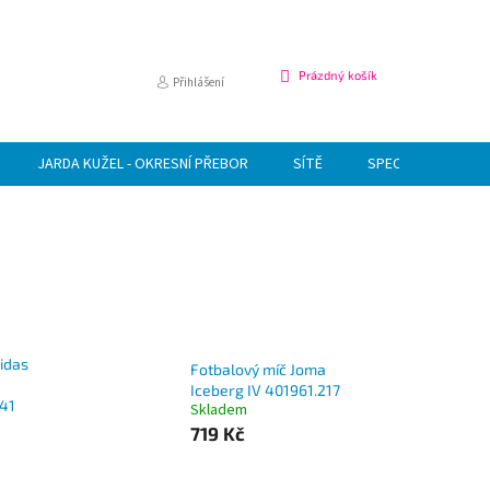
NÁKUPNÍ
Prázdný košík
Přihlášení
KOŠÍK
JARDA KUŽEL - OKRESNÍ PŘEBOR
SÍTĚ
SPECIÁLNÍ NABÍDK
idas
Fotbalový míč Joma
Iceberg IV 401961.217
541
Skladem
719 Kč