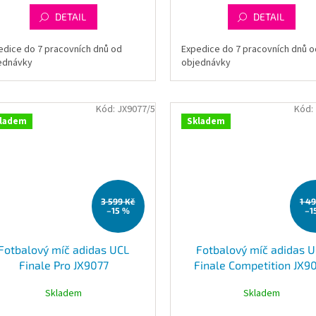
DETAIL
DETAIL
edice do 7 pracovních dnů od
Expedice do 7 pracovních dnů o
ednávky
objednávky
Kód:
JX9077/5
Kód:
ladem
Skladem
3 599 Kč
1 4
–15 %
–1
Fotbalový míč adidas UCL
Fotbalový míč adidas 
Finale Pro JX9077
Finale Competition JX9
Skladem
Skladem