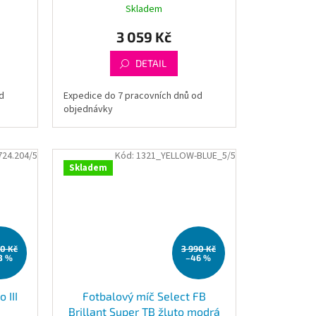
Skladem
3 059 Kč
DETAIL
d
Expedice do 7 pracovních dnů od
objednávky
724.204/5
Kód:
1321_YELLOW-BLUE_5/5
Skladem
90 Kč
3 990 Kč
3 %
–46 %
 III
Fotbalový míč Select FB
Brillant Super TB žluto modrá