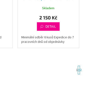
Skladem
2 150 Kč
DETAIL
d
Minimální odběr 6 kusů Expedice do 7
pracovních dnů od objednávky
S
1
2
t
r
á
n
k
o
v
á
n