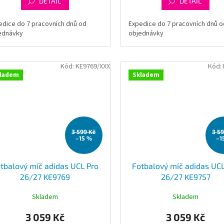
DETAIL
DETAIL
edice do 7 pracovních dnů od
Expedice do 7 pracovních dnů o
ednávky
objednávky
Kód:
KE9769/XXX
Kód:
ladem
Skladem
3 599 Kč
3 5
–15 %
–1
tbalový míč adidas UCL Pro
Fotbalový míč adidas UCL
26/27 KE9769
26/27 KE9757
Skladem
Skladem
3 059 Kč
3 059 Kč