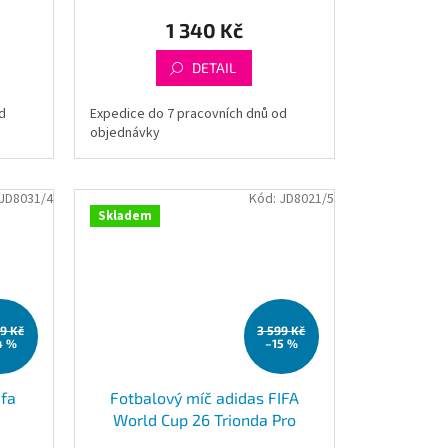
1 340 Kč
DETAIL
d
Expedice do 7 pracovních dnů od
objednávky
JD8031/4
Kód:
JD8021/5
Skladem
99 Kč
3 599 Kč
4 %
–15 %
ifa
Fotbalový míč adidas FIFA
a
World Cup 26 Trionda Pro
JD8021