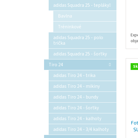
adidas Squadra 25 - tepláky
Bavlna
Tréninkové
Exp
adidas Squadra 25 - polo
obj
trička
adidas Squadra 25 - šortky
Tiro 24
Sk
adidas Tiro 24 - trika
adidas Tiro 24 - mikiny
adidas Tiro 24 - bundy
adidas Tiro 24 - šortky
adidas Tiro 24 - kalhoty
Fo
adidas Tiro 24 - 3/4 kalhoty
S