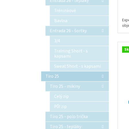
Entrada 26 - tepláky
Tréninkové
Exp
Bavlna
obj
Entrada 26 - šortky
3/4
Sk
Training Short - s
kapsami
Sweat Short - s kapsami
Tiro 25
Tiro 25 - mikiny
Celý zip
Půl zip
Tiro 25 - polo trička
Tiro 25 - tepláky