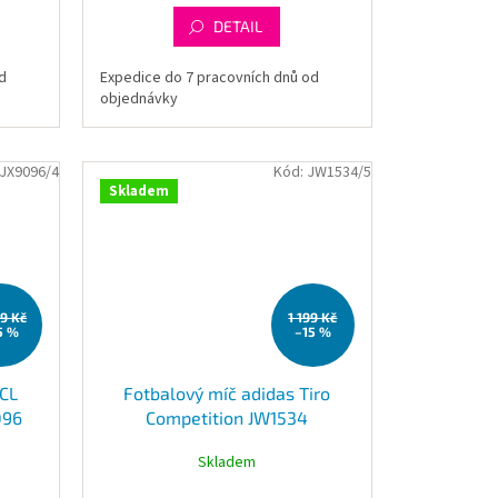
DETAIL
d
Expedice do 7 pracovních dnů od
objednávky
JX9096/4
Kód:
JW1534/5
Skladem
99 Kč
1 199 Kč
5 %
–15 %
UCL
Fotbalový míč adidas Tiro
096
Competition JW1534
Skladem