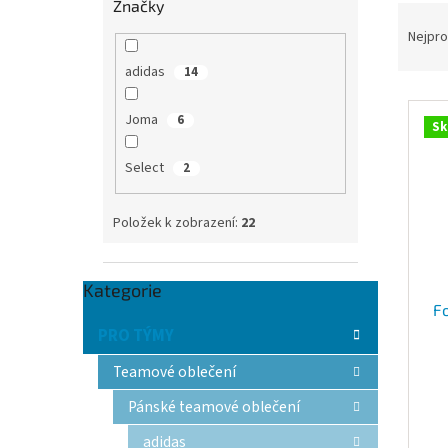
Značky
Ř
n
a
e
Nejpro
z
l
adidas
14
e
V
n
Joma
ý
6
í
Sk
p
p
i
r
Select
2
s
o
p
d
Položek k zobrazení:
22
r
u
o
k
d
t
Přeskočit
Kategorie
u
ů
kategorie
F
k
PRO TÝMY
t
ů
Teamové oblečení
Pánské teamové oblečení
adidas