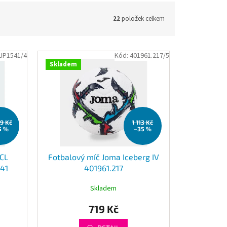
22
položek celkem
JP1541/4
Kód:
401961.217/5
Skladem
99 Kč
1 113 Kč
5 %
–35 %
UCL
Fotbalový míč Joma Iceberg IV
541
401961.217
Skladem
719 Kč