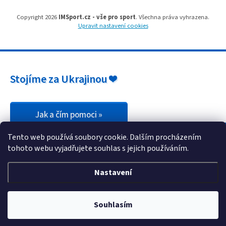
u
Copyright 2026
IMSport.cz - vše pro sport
. Všechna práva vyhrazena.
Upravit nastavení cookies
Stojíme za Ukrajinou ❤️
Jak a čím pomoci »
Tento web používá soubory cookie. Dalším procházením
tohoto webu vyjadřujete souhlas s jejich používáním.
Nastavení
Souhlasím