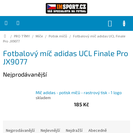
Přejít
na
obsah
NÁKUP
KOŠÍK
Domů
/
PRO TÝMY
/
Míče
/
Potisk míčů
/
Fotbalový míč adidas UCL Finale
PRO
TÝMY
Pro JX9077
Fotbalový míč adidas UCL Finale Pro
Sady
JX9077
fotbalových
dresů
Nejprodávanější
HRÁČ
Míč adidas - potisk míčů - rastrový tisk - 1 logo
Brankáři
skladem
185 Kč
Potisk,
grafika,
reklamní
Ř
služby
a
Nejprodávanější
Nejlevnější
Nejdražší
Abecedně