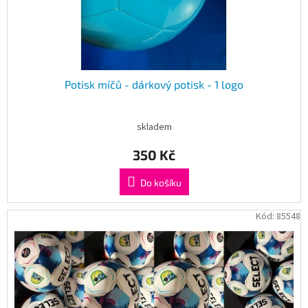
k
t
ů
Potisk míčů - dárkový potisk - 1 logo
skladem
350 Kč
Do košíku
Kód:
85548