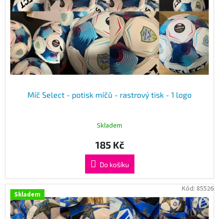
Míč Select - potisk míčů - rastrový tisk - 1 logo
Skladem
185 Kč
Do košíku
Kód:
85526
Skladem