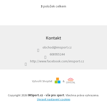
3
položek celkem
O
v
l
á
d
Z
a
á
c
Kontakt
p
í
a
p
obchod
@
imsport.cz
t
r
í
v
608955244
k
http://www.facebook.com/imsport.cz
y
v
ý
p
i
Vytvořil Shoptet
&
s
u
Copyright 2026
IMSport.cz - vše pro sport
. Všechna práva vyhrazena.
Upravit nastavení cookies