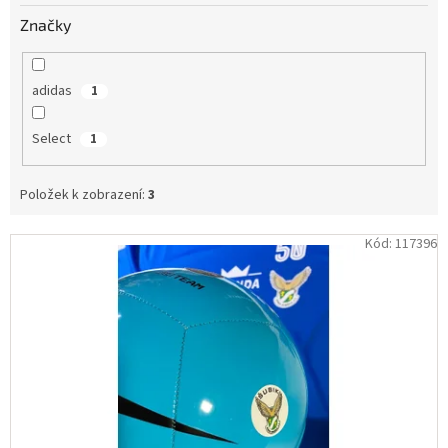
Obchodní
Značky
podmínky
Tabulky
velikostí
adidas
1
Značky
Select
1
Přihlášení
Položek k zobrazení:
3
V
Kód:
117396
ý
p
i
s
p
r
o
d
u