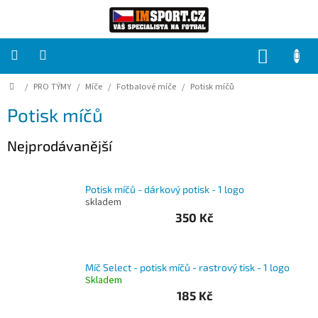
Přejít
na
obsah
NÁKUP
KOŠÍK
Domů
/
PRO TÝMY
/
Míče
/
Fotbalové míče
/
Potisk míčů
PRO
TÝMY
Potisk míčů
Sady
Nejprodávanější
fotbalových
dresů
Potisk míčů - dárkový potisk - 1 logo
HRÁČ
skladem
350 Kč
Brankáři
Míč Select - potisk míčů - rastrový tisk - 1 logo
Potisk,
Skladem
grafika,
reklamní
185 Kč
služby