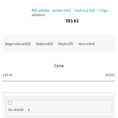
Branky
Míč adidas - potisk míčů - rastrový tisk - 1 logo
skladem
185 Kč
Jarda
Kužel
-
Okresní
přebor
Ř
a
Nejprodávanější
Nejlevnější
Nejdražší
Abecedně
z
Sítě
e
n
Speciální
Cena
í
nabídka
p
185
Kč
350
Kč
r
Obchod
-
o
skladem
d
u
k
Poháry
t
Na skladě
1
Kontakty
ů