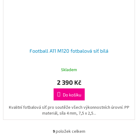
Football A11 M120 fotbalová síť bílá
Skladem
2 390 Kč
Do košíku
Kvalitní fotbalová síť pro soutěže všech výkonnostních úrovní. PP
materiál, síla 4 mm, 7,5 x 2,5...
9
položek celkem
O