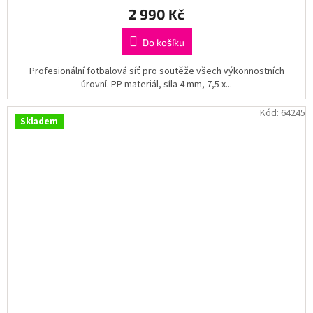
2 990 Kč
Do košíku
Profesionální fotbalová síť pro soutěže všech výkonnostních
úrovní. PP materiál, síla 4 mm, 7,5 x...
Kód:
64245
Skladem