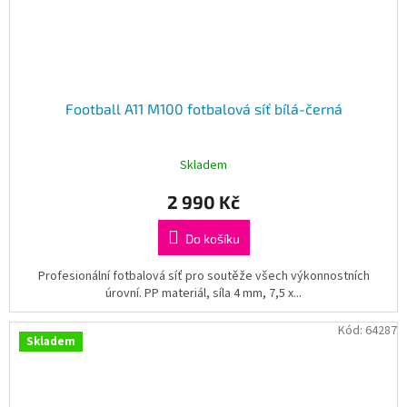
Football A11 M100 fotbalová síť bílá-černá
Skladem
2 990 Kč
Do košíku
Profesionální fotbalová síť pro soutěže všech výkonnostních
úrovní. PP materiál, síla 4 mm, 7,5 x...
Kód:
64287
Skladem