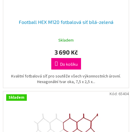
ů
Football HEX M120 fotbalová síť bílá-zelená
Skladem
3 690 Kč
Do košíku
Kvalitní fotbalová síť pro soutěže všech výkonnostních úrovní.
Hexagonální tvar oka, 7,5 x 2,5 x...
Kód:
65404
Skladem