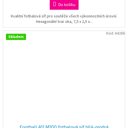
Do košíku
Kvalitní fotbalová síť pro soutěže všech výkonnostních úrovní.
Hexagonální tvar oka, 7,5 x 2,5 x...
Kód:
64286
Skladem
Football A11 M100 fotbalová síť bílá-modrá