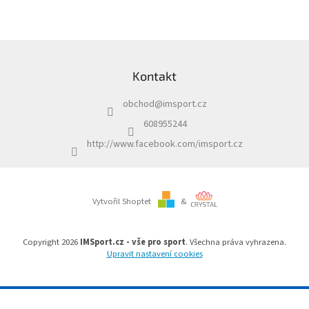
v
l
á
d
Z
a
á
c
Kontakt
p
í
a
p
obchod
@
imsport.cz
t
r
í
v
608955244
k
http://www.facebook.com/imsport.cz
y
v
ý
p
i
Vytvořil Shoptet
&
s
u
Copyright 2026
IMSport.cz - vše pro sport
. Všechna práva vyhrazena.
Upravit nastavení cookies