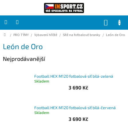
Přejít
na
obsah
NÁKUP
KOŠÍK
Domů
/
PRO TÝMY
/
Vybavení hřiště
/
Sítě na fotbalové branky
/
León de Oro
PRO
TÝMY
León de Oro
Sady
Nejprodávanější
fotbalových
dresů
Football HEX M120 fotbalová síť bílá-zelená
HRÁČ
Skladem
3 690 Kč
Brankáři
Football HEX M120 fotbalová síť bílá-červená
Potisk,
Skladem
grafika,
reklamní
3 690 Kč
služby