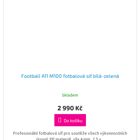
Football A11 M100 fotbalová síť bílá-zelená
Skladem
2 990 Kč
Do košíku
Profesionální fotbalová síť pro soutěže všech výkonnostních
úrovní. PP materiál, síla 4 mm, 7,5 x...