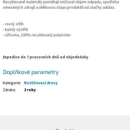
Recyklované materiály pomáhají snižovat objem odpadu, spotřebu
omezených zdrojů a uhlíkovou stopu produktů od značky adidas.
- rovný střih
- kulatý výstřih
- síťovina, 100% recyklovaný polyester
Expedice do 7 pracovních dnů od objednávky
Doplňkové parametry
Kategorie
:
Rozlišovací dresy
Záruka
:
2 roky
Z
á