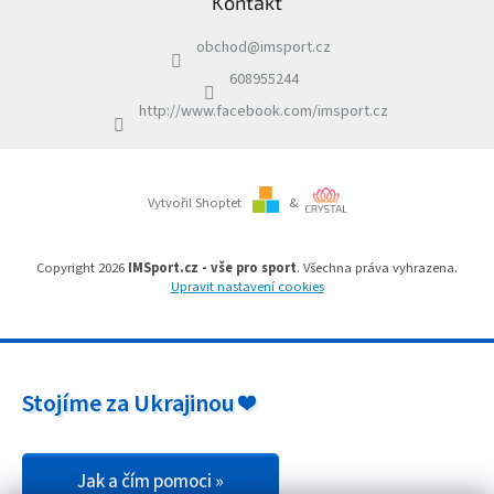
Kontakt
p
a
obchod
@
imsport.cz
t
í
608955244
http://www.facebook.com/imsport.cz
Vytvořil Shoptet
&
Copyright 2026
IMSport.cz - vše pro sport
. Všechna práva vyhrazena.
Upravit nastavení cookies
Stojíme za Ukrajinou ❤️
Jak a čím pomoci »