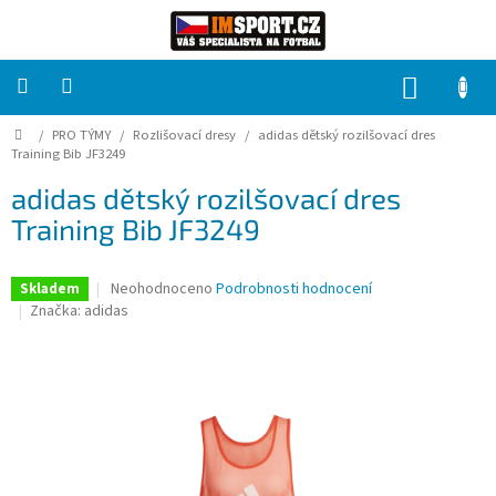
Přejít
na
obsah
NÁKUP
KOŠÍK
Domů
/
PRO TÝMY
/
Rozlišovací dresy
/
adidas dětský rozilšovací dres
PRO
TÝMY
Training Bib JF3249
adidas dětský rozilšovací dres
Sady
Training Bib JF3249
fotbalových
dresů
Průměrné
Neohodnoceno
Podrobnosti hodnocení
Skladem
HRÁČ
hodnocení
Značka:
adidas
produktu
je
Brankáři
0,0
z
5
Potisk,
hvězdiček.
grafika,
reklamní
služby