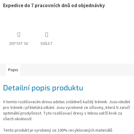
Obchodní
Expedice do 7 pracovních dnů od objednávky
podmínky
Tabulky
velikostí
Značky
ZEPTAT SE
SDÍLET
Přihlášení
Popis
Detailní popis produktu
V tomto rozlišovacím dresu adidas zvládneš každý trénink. Jsou ideální
pro trénink i přátelská utkání. Jsou vyrobené ze síťoviny, která ti zaručí
optimální prodyšnost. Tyto rozlišovací dresy s tebou udrží krok za
všech okolností.
Tento produkt je vyrobený ze 100% recyklovaných materiálů.