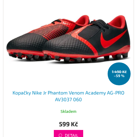
Obchodní
p
podmínky
i
s
Tabulky
p
velikostí
r
Značky
o
d
u
Přihlášení
k
t
1 490 Kč
ů
–59 %
Kopačky Nike Jr Phantom Venom Academy AG-PRO
AV3037 060
Skladem
599 Kč
DETAIL