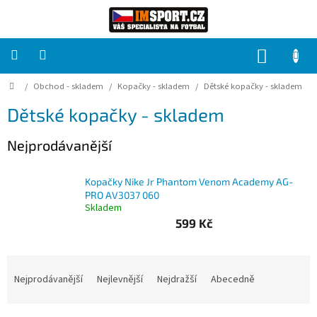
Přejít
na
obsah
NÁKUP
KOŠÍK
Domů
/
Obchod - skladem
/
Kopačky - skladem
/
Dětské kopačky - skladem
PRO
TÝMY
Dětské kopačky - skladem
Sady
Nejprodávanější
fotbalových
dresů
Kopačky Nike Jr Phantom Venom Academy AG-
HRÁČ
PRO AV3037 060
Skladem
599 Kč
Brankáři
Ř
Potisk,
a
Nejprodávanější
Nejlevnější
Nejdražší
Abecedně
grafika,
reklamní
z
služby
e