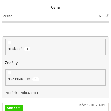
n
Cena
Branky
í
p
599
Kč
600
Kč
r
Jarda
o
Kužel
-
d
Okresní
přebor
u
k
t
Sítě
Na skladě
1
ů
Speciální
Značky
nabídka
Obchod
-
Nike PHANTOM
1
skladem
Položek k zobrazení:
1
Poháry
V
Kód:
AV3037060/13-
Kontakty
Skladem
ý