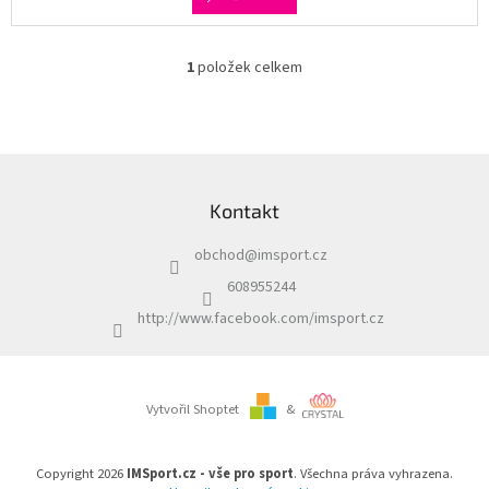
1
položek celkem
O
v
l
á
d
Z
a
á
c
Kontakt
p
í
a
p
obchod
@
imsport.cz
t
r
í
v
608955244
k
http://www.facebook.com/imsport.cz
y
v
ý
p
i
Vytvořil Shoptet
&
s
u
Copyright 2026
IMSport.cz - vše pro sport
. Všechna práva vyhrazena.