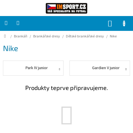
Přejít
na
obsah
NÁKUP
KOŠÍK
Domů
/
Brankáři
/
Brankářské dresy
/
Dětské brankářské dresy
/
Nike
PRO
TÝMY
Nike
Sady
fotbalových
dresů
Park IV junior
Gardien V junior
HRÁČ
Produkty teprve připravujeme.
Brankáři
Potisk,
grafika,
reklamní
služby