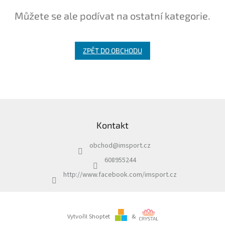
Můžete se ale podívat na ostatní kategorie.
Branky
Jarda
Kužel
ZPĚT DO OBCHODU
-
Okresní
přebor
Sítě
Z
á
Kontakt
Speciální
p
nabídka
a
obchod
@
imsport.cz
t
Obchod
í
-
608955244
skladem
http://www.facebook.com/imsport.cz
Poháry
Kontakty
Vytvořil Shoptet
&