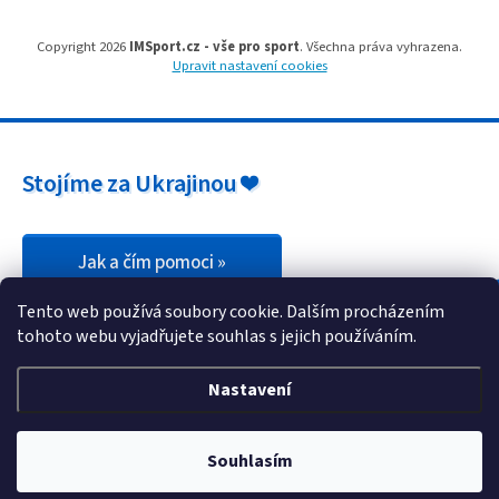
Obchodní
podmínky
Copyright 2026
IMSport.cz - vše pro sport
. Všechna práva vyhrazena.
Upravit nastavení cookies
Tabulky
velikostí
Značky
Stojíme za Ukrajinou ❤️
Přihlášení
Jak a čím pomoci »
Tento web používá soubory cookie. Dalším procházením
tohoto webu vyjadřujete souhlas s jejich používáním.
Nastavení
Souhlasím