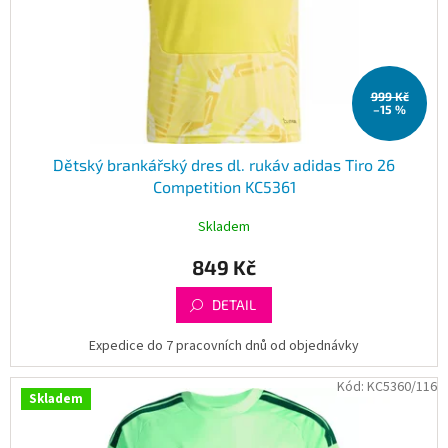
d
u
k
t
999 Kč
ů
–15 %
Dětský brankářský dres dl. rukáv adidas Tiro 26
Competition KC5361
Skladem
849 Kč
DETAIL
Expedice do 7 pracovních dnů od objednávky
Kód:
KC5360/116
Skladem