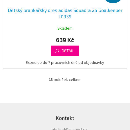
Dětský brankářský dres adidas Squadra 25 Goalkeeper
JJ1939
Skladem
639 Kč
DETAIL
Expedice do 7 pracovních dnů od objednávky
13
položek celkem
O
v
l
á
d
Z
a
á
c
Kontakt
p
í
a
p
obchod
@
imsport.cz