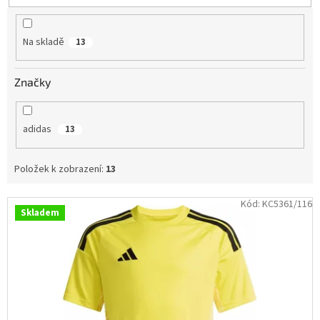
u
Obchodní
k
podmínky
t
Na skladě
13
ů
Tabulky
velikostí
Značky
Značky
Přihlášení
adidas
13
Položek k zobrazení:
13
V
Kód:
KC5361/116
Skladem
ý
p
i
s
p
r
o