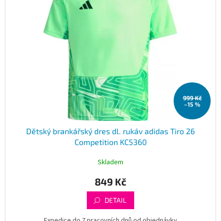
999 Kč
–15 %
Dětský brankářský dres dl. rukáv adidas Tiro 26
Competition KC5360
Skladem
849 Kč
DETAIL
Expedice do 7 pracovních dnů od objednávky