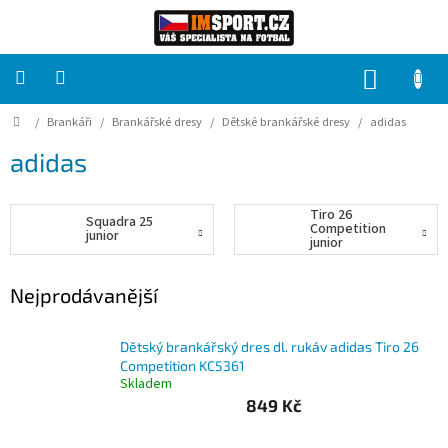
Přejít
na
obsah
NÁKUP
KOŠÍK
Domů
/
Brankáři
/
Brankářské dresy
/
Dětské brankářské dresy
/
adidas
PRO
TÝMY
adidas
Sady
fotbalových
Tiro 26
dresů
Squadra 25
Competition
junior
junior
HRÁČ
Nejprodávanější
Brankáři
Dětský brankářský dres dl. rukáv adidas Tiro 26
Competition KC5361
Potisk,
Skladem
grafika,
849 Kč
reklamní
služby