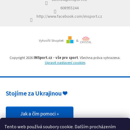
t
r
í
v
608955244
k
http://www.facebook.com/imsport.cz
y
v
ý
p
i
Vytvořil Shoptet
&
s
u
Copyright 2026
IMSport.cz - vše pro sport
. Všechna práva vyhrazena.
Upravit nastavení cookies
Stojíme za Ukrajinou ❤️
Jak a čím pomoci »
Tento web používá soubory cookie. Dalším procházením