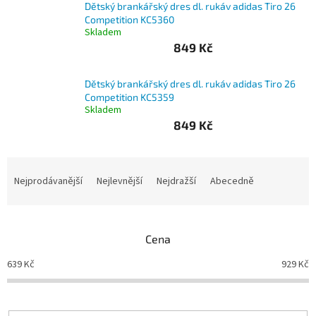
Dětský brankářský dres dl. rukáv adidas Tiro 26
Competition KC5360
Branky
Skladem
849 Kč
Jarda
Kužel
-
Dětský brankářský dres dl. rukáv adidas Tiro 26
Okresní
Competition KC5359
přebor
Skladem
849 Kč
Sítě
Ř
Speciální
a
Nejprodávanější
Nejlevnější
Nejdražší
Abecedně
nabídka
z
e
Obchod
-
n
skladem
Cena
í
p
639
Kč
929
Kč
Poháry
r
o
Kontakty
d