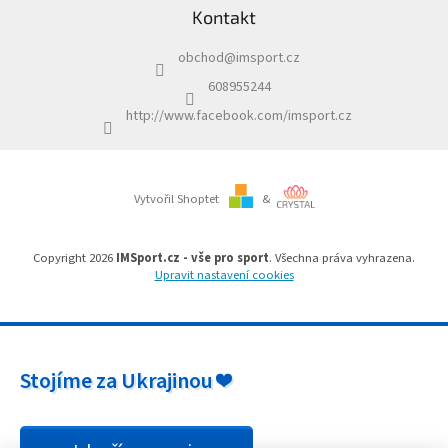
Kontakt
p
a
obchod
@
imsport.cz
t
í
608955244
http://www.facebook.com/imsport.cz
Vytvořil Shoptet
&
Copyright 2026
IMSport.cz - vše pro sport
. Všechna práva vyhrazena.
Upravit nastavení cookies
Stojíme za Ukrajinou ❤️