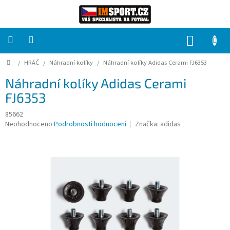
Přejít
na
obsah
NÁKUP
KOŠÍK
Domů
/
HRÁČ
/
Náhradní kolíky
/
Náhradní kolíky Adidas Cerami FJ6353
PRO
TÝMY
Náhradní kolíky Adidas Cerami
FJ6353
Sady
fotbalových
dresů
85662
Průměrné
Neohodnoceno
Podrobnosti hodnocení
Značka:
adidas
hodnocení
HRÁČ
produktu
je
0,0
Brankáři
z
5
hvězdiček.
Potisk,
grafika,
reklamní
služby