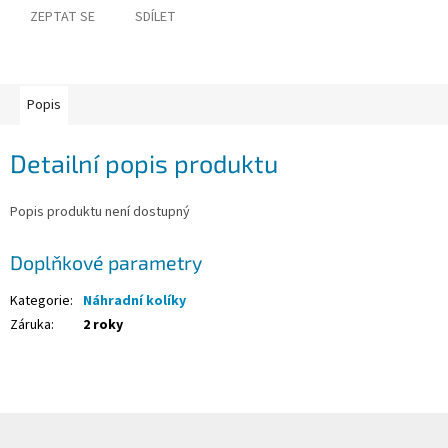
Obchodní
ZEPTAT SE
SDÍLET
podmínky
Tabulky
velikostí
Popis
Značky
Detailní popis produktu
Přihlášení
Popis produktu není dostupný
Doplňkové parametry
Kategorie
:
Náhradní kolíky
Záruka
:
2 roky
Z
á