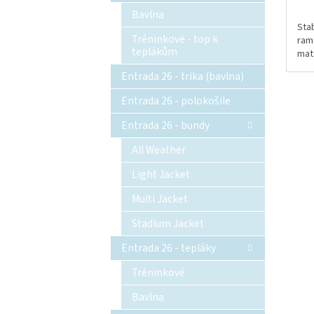
Bavlna
Stab
Tréninkové - top k
ram
teplákům
mate
Entrada 26 - trika (bavlna)
Entrada 26 - polokošile
Entrada 26 - bundy
All Weather
Light Jacket
Multi Jacket
Stadium Jacket
Entrada 26 - tepláky
Tréninkové
Bavlna