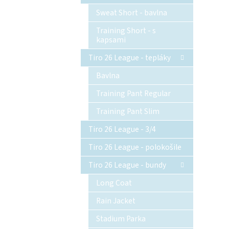
Sweat Short - bavlna
Training Short - s
kapsami
Tiro 26 League - tepláky
Bavlna
Training Pant Regular
Training Pant Slim
Tiro 26 League - 3/4
Tiro 26 League - polokošile
Tiro 26 League - bundy
Long Coat
Rain Jacket
Stadium Parka