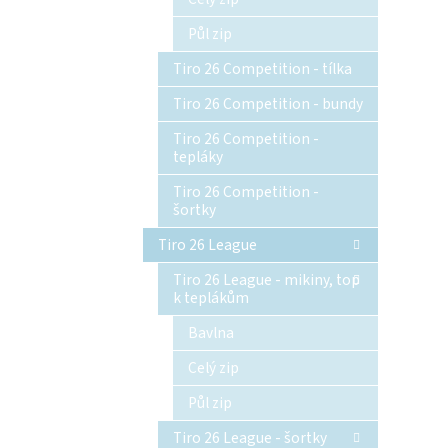
Půl zip
Tiro 26 Competition - tílka
Tiro 26 Competition - bundy
Tiro 26 Competition -
tepláky
Tiro 26 Competition -
šortky
Tiro 26 League
Tiro 26 League - mikiny, top
k teplákům
Bavlna
Celý zip
Půl zip
Tiro 26 League - šortky