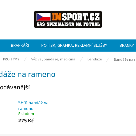
BRANKÁŘI
POTISK, GRAFIKA, REKLAMNÍ SLUŽBY
BRANKY
ů
PRO TÝMY
Výživa, bandáže, medicína
Bandáže
Bandáže na 
dáže na rameno
odávanější
SH01 bandáž na
rameno
Skladem
275 Kč