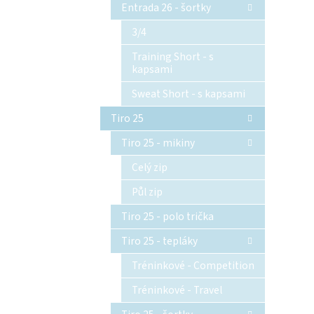
Entrada 26 - šortky
3/4
Training Short - s
kapsami
Sweat Short - s kapsami
Tiro 25
Tiro 25 - mikiny
Celý zip
Půl zip
Tiro 25 - polo trička
Tiro 25 - tepláky
Tréninkové - Competition
Tréninkové - Travel