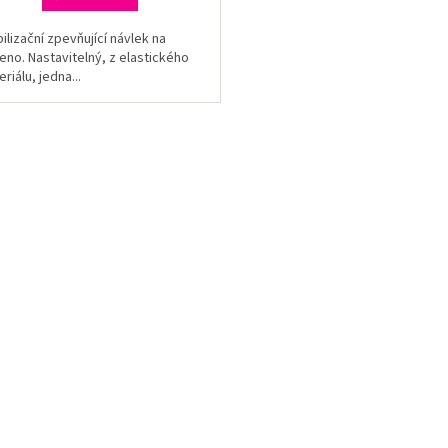
ilizační zpevňující návlek na
eno. Nastavitelný, z elastického
riálu, jedna...
O
v
l
á
d
a
c
í
p
r
v
k
y
v
ý
p