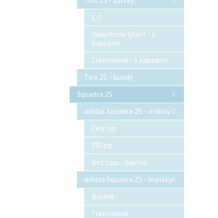
Tiro 25 - šortky
1/2
Downtime Short - s
kapsami
Tréninkové - s kapsami
Tiro 25 - bundy
Squadra 25
adidas Squadra 25 - mikiny
Celý zip
Půl zip
Bez zipu - bavlna
adidas Squadra 25 - tepláky
Bavlna
Tréninkové