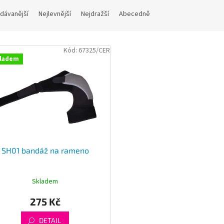
dávanější
Nejlevnější
Nejdražší
Abecedně
Kód:
67325/CER
ladem
SH01 bandáž na rameno
Skladem
275 Kč
DETAIL