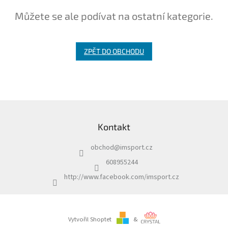
Můžete se ale podívat na ostatní kategorie.
Branky
Jarda
Kužel
ZPĚT DO OBCHODU
-
Okresní
přebor
Sítě
Z
á
Kontakt
Speciální
p
nabídka
a
obchod
@
imsport.cz
t
Obchod
í
-
608955244
skladem
http://www.facebook.com/imsport.cz
Poháry
Kontakty
Vytvořil Shoptet
&