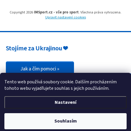
Obchodní
podmínky
Copyright 2026
IMSport.cz - vše pro sport
. Všechna práva vyhrazena.
Upravit nastavení cookies
Tabulky
velikostí
Značky
Stojíme za Ukrajinou ❤️
Přihlášení
Jak a čím pomoci »
Tento web používá soubory cookie. Dalším procházením
tohoto webu vyjadřujete souhlas s jejich používáním.
Nastavení
Souhlasím