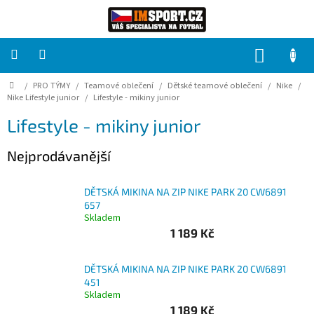
Přejít
na
obsah
NÁKUP
KOŠÍK
Domů
/
PRO TÝMY
/
Teamové oblečení
/
Dětské teamové oblečení
/
Nike
/
PRO
TÝMY
Nike Lifestyle junior
/
Lifestyle - mikiny junior
Lifestyle - mikiny junior
Sady
fotbalových
Nejprodávanější
dresů
HRÁČ
DĚTSKÁ MIKINA NA ZIP NIKE PARK 20 CW6891
657
Skladem
Brankáři
1 189 Kč
Potisk,
DĚTSKÁ MIKINA NA ZIP NIKE PARK 20 CW6891
grafika,
451
reklamní
Skladem
služby
1 189 Kč