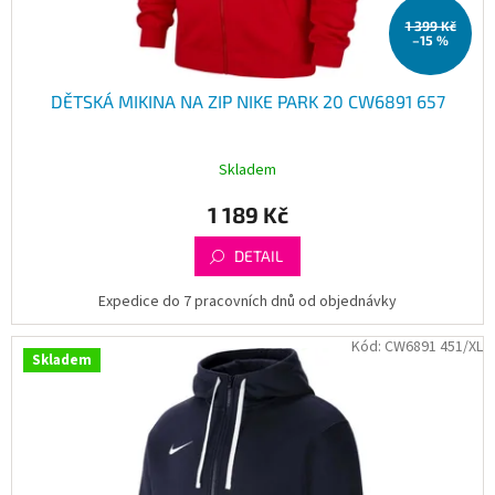
t
1 399 Kč
ů
–15 %
DĚTSKÁ MIKINA NA ZIP NIKE PARK 20 CW6891 657
Skladem
1 189 Kč
DETAIL
Expedice do 7 pracovních dnů od objednávky
Kód:
CW6891 451/XL
Skladem