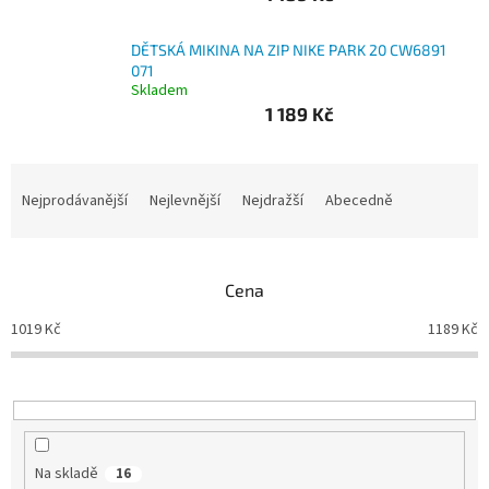
Branky
DĚTSKÁ MIKINA NA ZIP NIKE PARK 20 CW6891
071
Skladem
Jarda
Kužel
1 189 Kč
-
Okresní
přebor
Ř
a
Nejprodávanější
Nejlevnější
Nejdražší
Abecedně
Sítě
z
e
n
Speciální
nabídka
Cena
í
p
1019
Kč
1189
Kč
Obchod
r
-
skladem
o
d
u
Poháry
k
t
Kontakty
Na skladě
16
ů