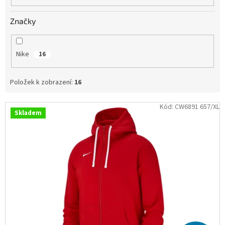
Obchodní
podmínky
Značky
Tabulky
velikostí
Nike
16
Značky
Položek k zobrazení:
16
Přihlášení
V
Kód:
CW6891 657/XL
Skladem
ý
p
i
s
p
r
o
d
u
k