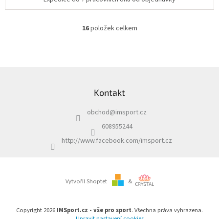
16
položek celkem
O
v
l
á
d
Z
a
á
c
Kontakt
p
í
a
p
obchod
@
imsport.cz
t
r
í
v
608955244
k
http://www.facebook.com/imsport.cz
y
v
ý
p
i
Vytvořil Shoptet
&
s
u
Copyright 2026
IMSport.cz - vše pro sport
. Všechna práva vyhrazena.
Upravit nastavení cookies