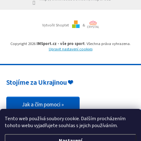
Branky
Vytvořil Shoptet
&
Jarda
Kužel
-
Okresní
Copyright 2026
IMSport.cz - vše pro sport
. Všechna práva vyhrazena.
přebor
Upravit nastavení cookies
Sítě
Speciální
Stojíme za Ukrajinou ❤️
nabídka
Obchod
-
skladem
Jak a čím pomoci »
Tento web používá soubory cookie. Dalším procházením
Poháry
tohoto webu vyjadřujete souhlas s jejich používáním.
Kontakty
Nastavení