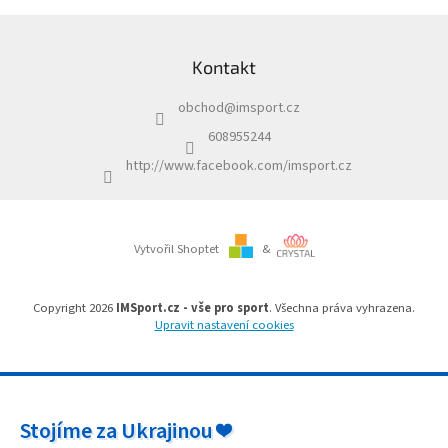
Obchodní
Z
podmínky
á
Kontakt
p
Tabulky
velikostí
a
obchod
@
imsport.cz
t
Značky
í
608955244
http://www.facebook.com/imsport.cz
Přihlášení
Vytvořil Shoptet
&
Copyright 2026
IMSport.cz - vše pro sport
. Všechna práva vyhrazena.
Upravit nastavení cookies
Stojíme za Ukrajinou ❤️