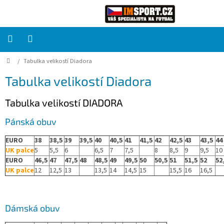
Přejít
na
obsah
Domů
/
Tabulka velikostí Diadora
PRO
TÝMY
Tabulka velikostí Diadora
Sady
Tabulka velikostí DIADORA
fotbalových
dresů
Pánská obuv
HRÁČ
EURO
38
38,5
39
39,5
40
40,5
41
41,5
42
42,5
43
43,5
44
UK palce
5
5,5
6
6,5
7
7,5
8
8,5
9
9,5
10
EURO
46,5
47
47,5
48
48,5
49
49,5
50
50,5
51
51,5
52
52
Brankáři
UK palce
12
12,5
13
13,5
14
14,5
15
15,5
16
16,5
Potisk,
grafika,
reklamní
Dámská obuv
služby