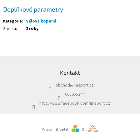
Doplňkové parametry
Kategorie
:
Sálová kopaná
Záruka
:
2 roky
Z
á
Kontakt
p
a
obchod
@
imsport.cz
t
í
608955244
http://www.facebook.com/imsport.cz
Vytvořil Shoptet
&