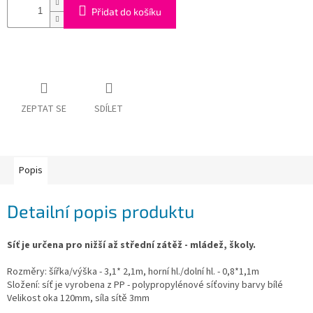
Obchodní
Přidat do košíku
podmínky
Tabulky
velikostí
Značky
ZEPTAT SE
SDÍLET
Přihlášení
Popis
Detailní popis produktu
Síť je určena pro nižší až střední zátěž - mládež, školy.
Rozměry: šířka/výška - 3,1* 2,1m, horní hl./dolní hl. - 0,8*1,1m
Složení: síť je vyrobena z PP - polypropylénové síťoviny barvy bílé
Velikost oka 120mm, síla sítě 3mm