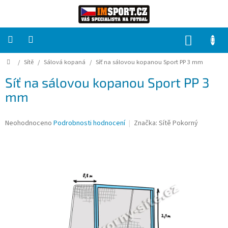
Přejít
na
obsah
NÁKUP
KOŠÍK
Domů
/
Sítě
/
Sálová kopaná
/
Síť na sálovou kopanou Sport PP 3 mm
PRO
TÝMY
Síť na sálovou kopanou Sport PP 3
mm
Sady
fotbalových
dresů
Průměrné
Neohodnoceno
Podrobnosti hodnocení
Značka:
Sítě Pokorný
hodnocení
HRÁČ
produktu
je
0,0
Brankáři
z
5
hvězdiček.
Potisk,
grafika,
reklamní
služby