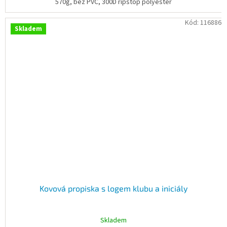
570g, bez PVC, 300D ripstop polyester
Kód:
116886
Skladem
Kovová propiska s logem klubu a iniciály
Skladem