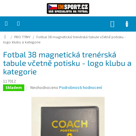
Přejít
na
obsah
NÁKUP
KOŠÍK
Domů
/
PRO TÝMY
/
Fotbal 38 magnetická trenérská tabule včetně potisku -
PRO
TÝMY
logo klubu a kategorie
Fotbal 38 magnetická trenérská
Sady
tabule včetně potisku - logo klubu a
fotbalových
dresů
kategorie
117012
HRÁČ
Průměrné
Neohodnoceno
Podrobnosti hodnocení
Skladem
hodnocení
produktu
Brankáři
je
0,0
Potisk,
z
grafika,
5
reklamní
hvězdiček.
služby