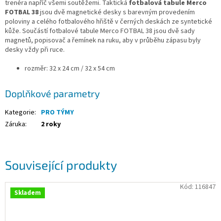
trenéra napříč všemi soutěžemi. Taktická
fotbalová tabule Merco
FOTBAL 38
jsou dvě magnetické desky s barevným provedením
poloviny a celého fotbalového hřiště v černých deskách ze syntetické
kůže. Součástí fotbalové tabule Merco FOTBAL 38 jsou dvě sady
magnetů, popisovač a řemínek na ruku, aby v průběhu zápasu byly
desky vždy při ruce.
rozměr: 32 x 24 cm / 32 x 54 cm
Doplňkové parametry
Kategorie
:
PRO TÝMY
Záruka
:
2 roky
Související produkty
Kód:
116847
Skladem