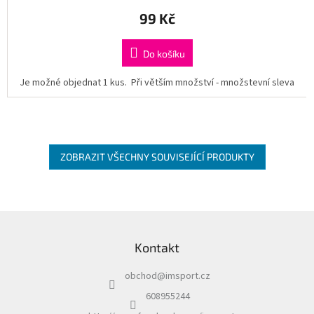
99 Kč
Do košíku
Je možné objednat 1 kus. Při větším množství - množstevní sleva
ZOBRAZIT VŠECHNY SOUVISEJÍCÍ PRODUKTY
Z
á
Kontakt
p
a
obchod
@
imsport.cz
t
í
608955244