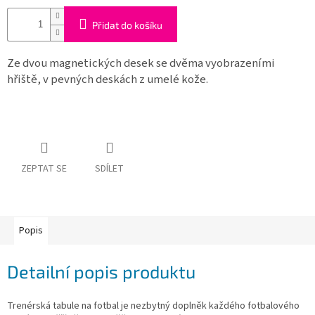
Obchodní
podmínky
Přidat do košíku
Tabulky
velikostí
Ze dvou magnetických desek se dvěma vyobrazeními
hřiště, v pevných deskách z umelé kože.
Značky
Přihlášení
ZEPTAT SE
SDÍLET
Popis
Detailní popis produktu
Trenérská tabule na fotbal je nezbytný doplněk každého fotbalového