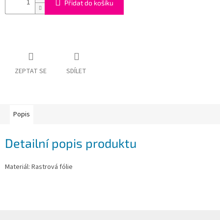
Přidat do košíku
Obchodní
podmínky
Tabulky
velikostí
Značky
ZEPTAT SE
SDÍLET
Přihlášení
Popis
Detailní popis produktu
Materiál: Rastrová fólie
Z