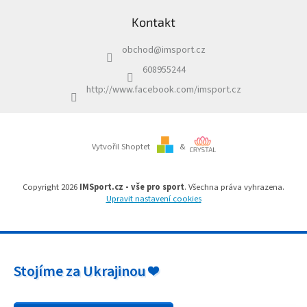
á
Kontakt
p
a
obchod
@
imsport.cz
t
í
608955244
http://www.facebook.com/imsport.cz
Vytvořil Shoptet
&
Copyright 2026
IMSport.cz - vše pro sport
. Všechna práva vyhrazena.
Upravit nastavení cookies
Stojíme za Ukrajinou ❤️