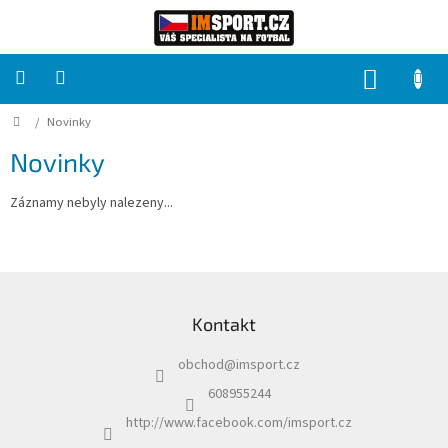
Přejít
na
obsah
NÁKUP
KOŠÍK
Domů
/
Novinky
PRO
TÝMY
Novinky
Sady
Záznamy nebyly nalezeny...
fotbalových
dresů
HRÁČ
Z
á
Kontakt
p
Brankáři
a
obchod
@
imsport.cz
t
Potisk,
í
608955244
grafika,
reklamní
http://www.facebook.com/imsport.cz
služby