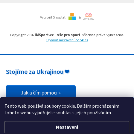
Branky
Vytvořil Shoptet
&
Jarda
Kužel
-
Copyright 2026
IMSport.cz - vše pro sport
. Všechna práva vyhrazena.
Okresní
Upravit nastavení cookies
přebor
Sítě
Stojíme za Ukrajinou ❤️
Speciální
nabídka
Obchod
Jak a čím pomoci »
-
skladem
Tento web používá soubory cookie. Dalším procházením
tohoto webu vyjadřujete souhlas s jejich používáním.
Poháry
Nastavení
Kontakty