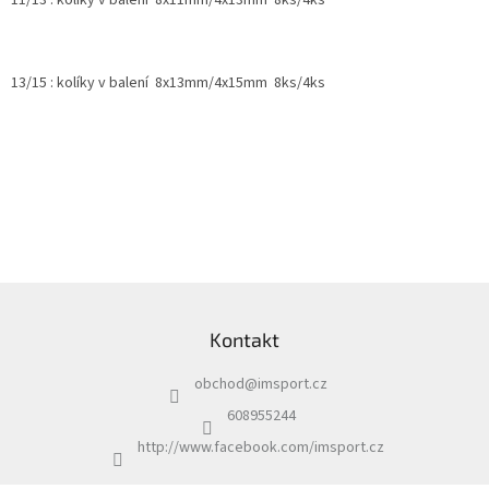
13/15 : kolíky v balení 8x13mm/4x15mm 8ks/4ks
Z
á
Kontakt
p
a
obchod
@
imsport.cz
t
í
608955244
http://www.facebook.com/imsport.cz