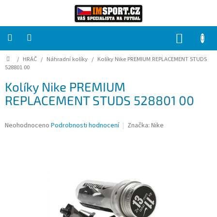
Přejít
na
obsah
NÁKUP
KOŠÍK
Domů
/
HRÁČ
/
Náhradní kolíky
/
Kolíky Nike PREMIUM REPLACEMENT STUDS
PRO
TÝMY
528801 00
Kolíky Nike PREMIUM
Sady
REPLACEMENT STUDS 528801 00
fotbalových
dresů
Průměrné
Neohodnoceno
Podrobnosti hodnocení
Značka:
Nike
HRÁČ
hodnocení
produktu
je
Brankáři
0,0
z
5
Potisk,
hvězdiček.
grafika,
reklamní
služby