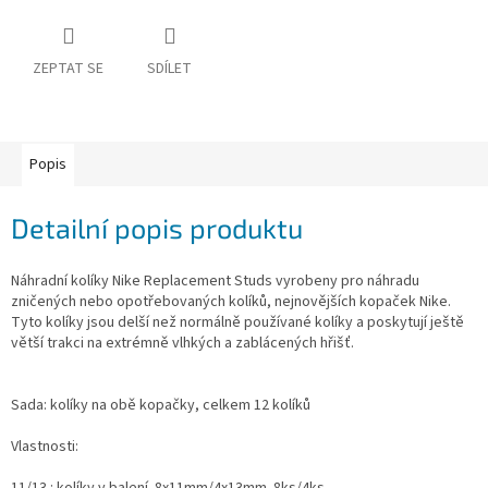
Obchodní
podmínky
ZEPTAT SE
SDÍLET
Tabulky
velikostí
Značky
Popis
Přihlášení
Detailní popis produktu
Náhradní kolíky Nike Replacement Studs vyrobeny pro náhradu
zničených nebo opotřebovaných kolíků, nejnovějších kopaček Nike.
Tyto kolíky jsou delší než normálně používané kolíky a poskytují ještě
větší trakci na extrémně vlhkých a zablácených hřišť.
Sada: kolíky na obě kopačky, celkem 12 kolíků
Vlastnosti:
11/13 : kolíky v balení 8x11mm/4x13mm 8ks/4ks