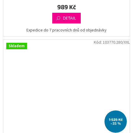
989 Kč
DETAIL
Expedice do 7 pracovních dnů od objednávky
Kód:
103770.280/XXL
Skladem
1 525 Kč
–35 %