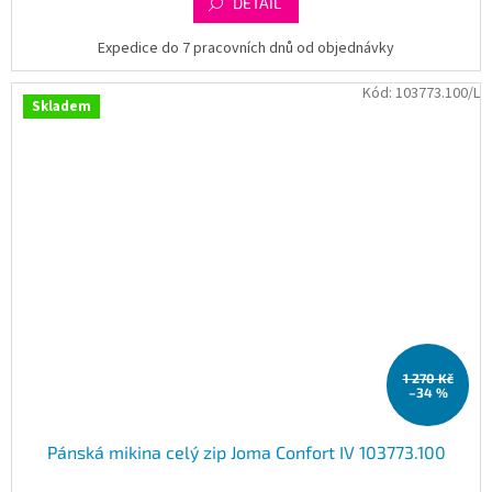
DETAIL
Expedice do 7 pracovních dnů od objednávky
Kód:
103773.100/L
Skladem
1 270 Kč
–34 %
Pánská mikina celý zip Joma Confort IV 103773.100