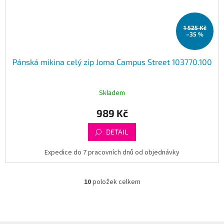
1 525 Kč
–35 %
Pánská mikina celý zip Joma Campus Street 103770.100
Skladem
989 Kč
DETAIL
Expedice do 7 pracovních dnů od objednávky
10
položek celkem
O
v
l
á
d