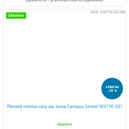
Expedice do 7 pracovních dnů od objednávky
Kód:
103770.331/XXL
Skladem
1 525 Kč
–35 %
Pánská mikina celý zip Joma Campus Street 103770.331
Skladem