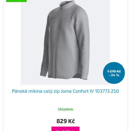
1 270 Kč
–34 %
Pánská mikina celý zip Joma Confort IV 103773.250
Skladem
829 Kč