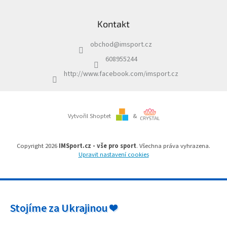
Z
a
á
c
Kontakt
p
í
a
p
obchod
@
imsport.cz
t
r
í
v
608955244
k
http://www.facebook.com/imsport.cz
y
v
ý
p
i
Vytvořil Shoptet
&
s
u
Copyright 2026
IMSport.cz - vše pro sport
. Všechna práva vyhrazena.
Upravit nastavení cookies
Stojíme za Ukrajinou ❤️