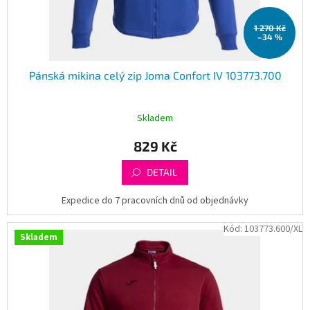
k
t
1 270 Kč
ů
–34 %
Pánská mikina celý zip Joma Confort IV 103773.700
Skladem
829 Kč
DETAIL
Expedice do 7 pracovních dnů od objednávky
Kód:
103773.600/XL
Skladem