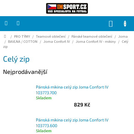
Přejít
na
obsah
NÁKUP
KOŠÍK
Domů
/
PRO TÝMY
/
Teamové oblečení
/
Pánské teamové oblečení
/
Joma
PRO
TÝMY
/
BAVLNA / COTTON
/
Joma Confort IV
/
Joma Confort IV - mikiny
/
Celý
zip
Celý zip
Sady
fotbalových
dresů
Nejprodávanější
HRÁČ
Pánská mikina celý zip Joma Confort IV
103773.700
Skladem
Brankáři
829 Kč
Potisk,
grafika,
Pánská mikina celý zip Joma Confort IV
reklamní
103773.600
služby
Skladem