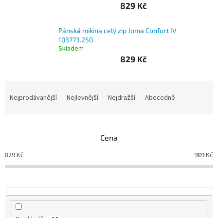
829 Kč
Branky
Pánská mikina celý zip Joma Confort IV
103773.250
Jarda
Kužel
Skladem
-
829 Kč
Okresní
přebor
Ř
Sítě
a
Nejprodávanější
Nejlevnější
Nejdražší
Abecedně
z
e
Speciální
nabídka
n
Cena
í
Obchod
p
-
829
Kč
989
Kč
r
skladem
o
d
Poháry
u
k
Kontakty
t