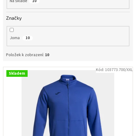
Na skladě
10
ů
Obchodní
podmínky
Značky
Tabulky
velikostí
Značky
Joma
10
Přihlášení
Položek k zobrazení:
10
V
Kód:
103773.700/XXL
Skladem
ý
p
i
s
p
r
o
d
u