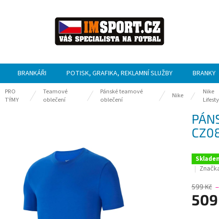
BRANKÁŘI
POTISK, GRAFIKA, REKLAMNÍ SLUŽBY
BRANKY
PRO
Teamové
Pánské teamové
Nike
ů
Nike
TÝMY
oblečení
oblečení
Lifesty
PÁNS
CZ08
Sklade
Značk
599 Kč
–
509
Měrná