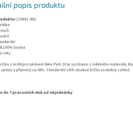
ilní popis produktu
roduktu
:CZ0881-463
e
:Nike
:muži
modrá
tandardní
l
:100% bavlna
:2 roky
ričko s krátkým rukávem Nike Park 20 je vyrobeno z měkkého materiálu. B
e jemný a příjemný na tělo. Standardní střih dodává tričku uvolněný vzhled.
e do 7 pracovních dnů od objednávky