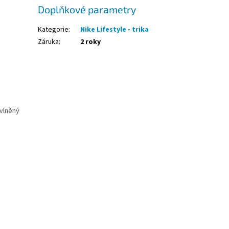
Doplňkové parametry
Kategorie
:
Nike Lifestyle - trika
Záruka
:
2 roky
avlněný