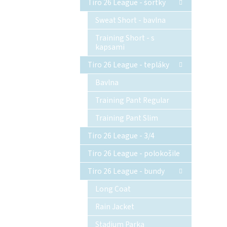
Tiro 26 League - šortky
Sweat Short - bavlna
Training Short - s
kapsami
Tiro 26 League - tepláky
Bavlna
Training Pant Regular
Training Pant Slim
Tiro 26 League - 3/4
Tiro 26 League - polokošile
Tiro 26 League - bundy
Long Coat
Rain Jacket
Stadium Parka