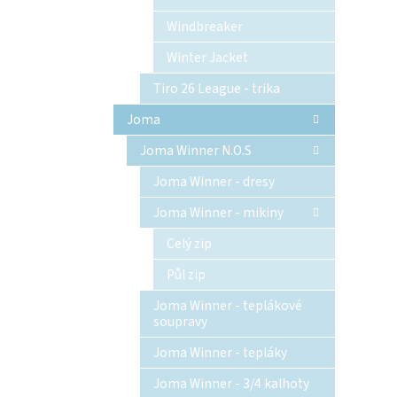
Windbreaker
Winter Jacket
Tiro 26 League - trika
Joma
Joma Winner N.O.S
Joma Winner - dresy
Joma Winner - mikiny
Celý zip
Půl zip
Joma Winner - teplákové
soupravy
Joma Winner - tepláky
Joma Winner - 3/4 kalhoty