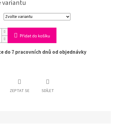
e variantu
hvězdiček.
Přidat do košíku
ce do 7 pracovních dnů od objednávky
ZEPTAT SE
SDÍLET