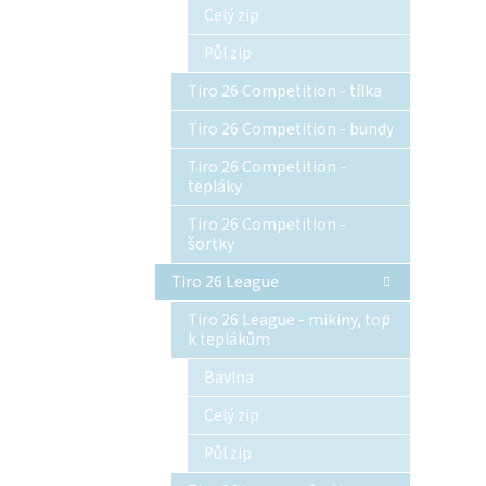
Celý zip
Půl zip
Tiro 26 Competition - tílka
Tiro 26 Competition - bundy
Tiro 26 Competition -
tepláky
Tiro 26 Competition -
šortky
Tiro 26 League
Tiro 26 League - mikiny, top
k teplákům
Bavlna
Celý zip
Půl zip