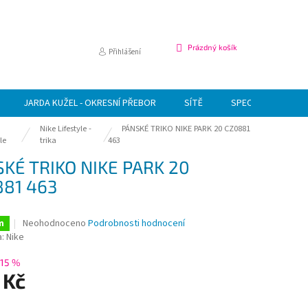
NÁKUPNÍ
Prázdný košík
Přihlášení
KOŠÍK
JARDA KUŽEL - OKRESNÍ PŘEBOR
SÍTĚ
SPECIÁLNÍ NABÍDK
Nike Lifestyle -
PÁNSKÉ TRIKO NIKE PARK 20 CZ0881
le
trika
463
KÉ TRIKO NIKE PARK 20
81 463
Průměrné
Neohodnoceno
Podrobnosti hodnocení
m
hodnocení
a:
Nike
produktu
je
15 %
0,0
 Kč
z
5