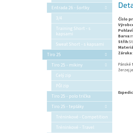
Deta
Entrada 26 - šortky
3/4
Číslo p
Výrobc
Training Short - s
Pohlaví
kapsami
Barva
:
Střih
:S
Sweat Short - s kapsami
Materiá
Záruka
Tiro 25
Pánské t
Tiro 25 - mikiny
žerzej j
Celý zip
Půl zip
Expedic
Tiro 25 - polo trička
Tiro 25 - tepláky
Tréninkové - Competition
Tréninkové - Travel