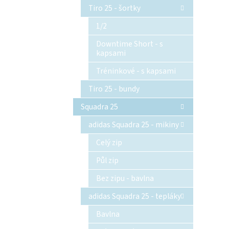
Tiro 25 - šortky
1/2
Downtime Short - s
kapsami
Tréninkové - s kapsami
Tiro 25 - bundy
Squadra 25
adidas Squadra 25 - mikiny
Celý zip
Půl zip
Bez zipu - bavlna
adidas Squadra 25 - tepláky
Bavlna