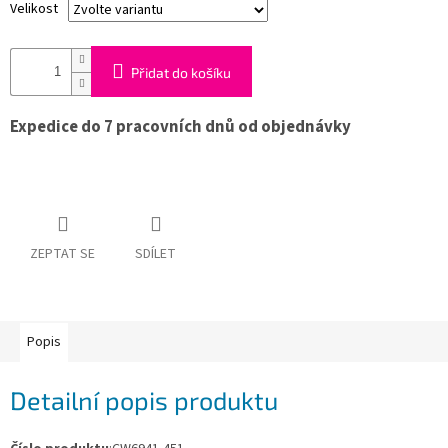
Velikost
Obchodní
podmínky
Tabulky
Přidat do košíku
velikostí
Značky
Expedice do 7 pracovních dnů od objednávky
Přihlášení
ZEPTAT SE
SDÍLET
Popis
Detailní popis produktu