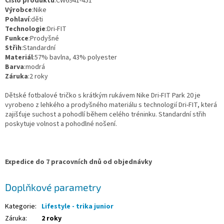
Číslo produktu
:CW6941-451
Výrobce
:Nike
Pohlaví
:děti
Technologie
:Dri-FIT
Funkce
:Prodyšné
Střih
:Standardní
Materiál
:57% bavlna, 43% polyester
Barva
:modrá
Záruka
:2 roky
Dětské fotbalové tričko s krátkým rukávem Nike Dri-FIT Park 20 je
vyrobeno z lehkého a prodyšného materiálu s technologií Dri-FIT, která
zajišťuje suchost a pohodlí během celého tréninku. Standardní střih
poskytuje volnost a pohodlné nošení.
Expedice do 7 pracovních dnů od objednávky
Doplňkové parametry
Kategorie
:
Lifestyle - trika junior
Záruka
:
2 roky