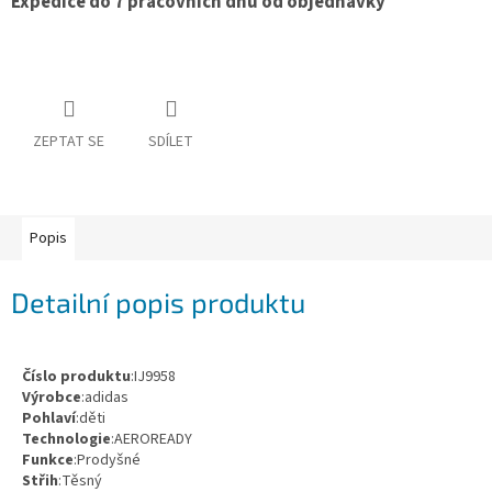
Expedice do 7 pracovních dnů od objednávky
Obchodní
podmínky
Tabulky
velikostí
Značky
ZEPTAT SE
SDÍLET
Přihlášení
Popis
Detailní popis produktu
Číslo produktu
:IJ9958
Výrobce
:adidas
Pohlaví
:děti
Technologie
:AEROREADY
Funkce
:Prodyšné
Střih
:Těsný