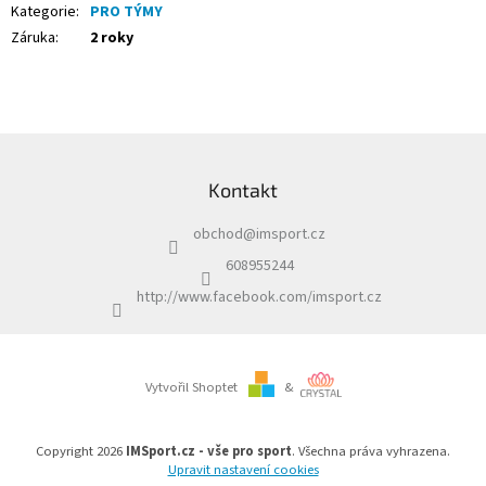
Kategorie
:
PRO TÝMY
Záruka
:
2 roky
Z
á
Kontakt
p
a
obchod
@
imsport.cz
t
í
608955244
http://www.facebook.com/imsport.cz
Vytvořil Shoptet
&
Copyright 2026
IMSport.cz - vše pro sport
. Všechna práva vyhrazena.
Upravit nastavení cookies